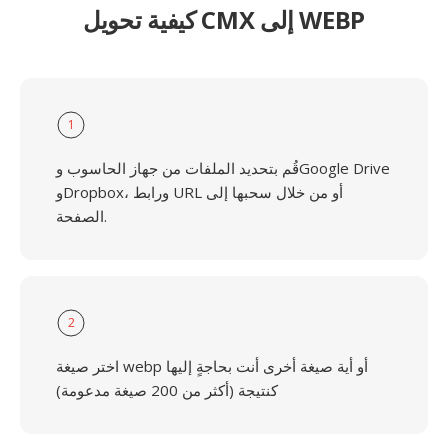
كيفية تحويل CMX إلى WEBP
1
قُم بتحديد الملفات من جهاز الحاسوب وGoogle Drive
وDropbox، ورابط URL أو من خلال سحبها إلى
الصفحة.
2
اختر صيغة webp أو أية صيغة أخرى أنت بحاجةٍ إليها
كنتيجة (أكثر من 200 صيغة مدعومة)