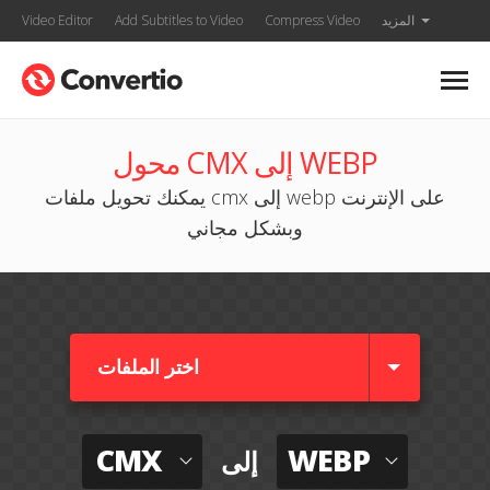
المزيد
Compress Video
Add Subtitles to Video
Video Editor
محول CMX إلى WEBP
يمكنك تحويل ملفات cmx إلى webp على الإنترنت
وبشكل مجاني
اختر الملفات
CMX
WEBP
إلى