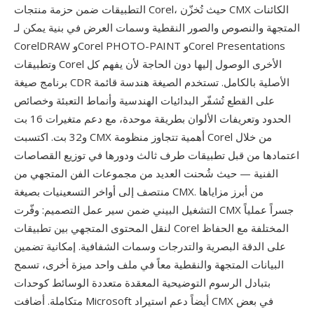
التطبيقات ضمن حزمة منتجات Corel، حيث تُخزّن CMX الكائنات
المتجهة والنصوص والصور النقطية وسمات العرض في بنية يمكن لـ
CorelDRAW وCorel PHOTO-PAINT وCorel Presentations
وتطبيقات Corel الأخرى الوصول إليها دون الحاجة لأن يفهم كل
برنامج صيغة CDR الأصلية بالكامل. تستخدم الصيغة هندسة قائمة
على القطع تُشفّر البدائيات الهندسية وأنماط التعبئة وخصائص
الحدود وتعريفات الألوان بطريقة موحدة، مع دعم متغيرات 16 بت
و32 بت. اكتسبت CMX أهمية تتجاوز منظومة Corel من خلال
اعتمادها من قبل تطبيقات طرف ثالث ودورها في توزيع القصاصات
الفنية — حيث شُحنت العديد من مجموعات الفن المتجهي من
منتصف إلى أواخر التسعينيات بصيغة CMX. من أبرز مزاياها
التشغيل البيني ضمن سير عمل التصميم: وفّرت CMX جسراً عملياً
لنقل المحتوى المتجهي بين تطبيقات Corel المختلفة مع الحفاظ
على الدقة البصرية والتدرجات وسمات الشفافية. إمكانية تضمين
البيانات المتجهة والنقطية معاً في ملف واحد ميزة أخرى، تسمح
بتبادل الرسوم التوضيحية المعقدة متعددة الوسائط كوحدات
متكاملة. أضافت Microsoft أيضاً دعم استيراد CMX في بعض