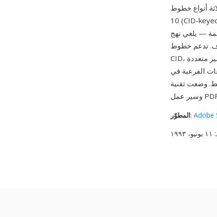
Po (محيطات Type 1 مفهرسة بـ CID) وType
Type 11 (CID-keyed Typ). من مزاياه الأساسية المعالجة
لذاكرة والمعالجة لإدارة آلاف
لمتطورة التي تربط قيم الترميز بمعرفات
CID، مما يمكن خطا واحدا من خدمة مخططات ترميز متعددة (Unicode وShift-JIS وBig5) دون تكرار
عم CJK في كل من OpenType
Adobe 
:
المطوّر
: ١١ يونيو، ١٩٩٣