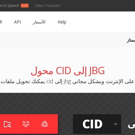
xt to Speech
Video Translator
Help
الأسعار
API
R
متاز
محول CID إلى JBG
يمكنك تحويل ملفات cid إلى jbg على الإنترنت وبشكل مجاني
CID
ى