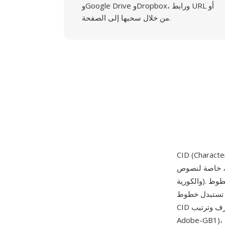
وGoogle Drive وDropbox، ورابط URL أو
من خلال سحبها إلى الصفحة.
لصينية واليابانية
والكورية). تحدد خطوط PostScript التقليدية الحروف بالاسم، وهو أمر غير عملي عندما يحتوي الخط
 — قد يشمل خط ياباني نموذجي أكثر من 20,000 حرف. تستبدل خطوط
CID أسماء الحروف بمعرفات رقمية منظمة حسب مجموعة أحرف وترتيب (مثل Adobe-Japan1 أو
Adobe-GB1)، مما يقلل بشكل كبير من الحمل الزائد للوصول إلى الحروف واستخراج المجموعات