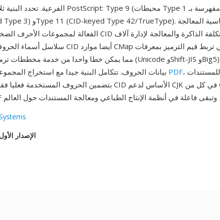
الفرعية. تحدد البنية ثلاثة أنواع خطوط stScript: Type 9
10 (CID-keyed Type 3) وe 42/TrueType
الفعالة لمجموعات الأحرف الضخمة — يلغي نهج CID الرقمي تكلفة ا
سلاسل أسماء الحروف. تدعم خطوط CID أيضا موارد CMap ا
، مما يسمح للمستندات
PDF
بيانات الحروف. تتكامل البنية جيدا مع استخراج المجموعات الفرعية في
بتضمين الحروف المستخدمة فعليا فقط. وضعت تقنية CID الأساس لد
Systems
الإصدار الأول