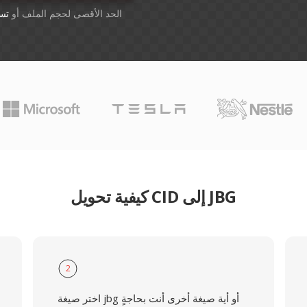
أسقِط الملفات هنا. 1 GB الحد الأقصى لحجم الملف أو
تس
كيفية تحويل CID إلى JBG
2
اختر صيغة jbg أو أية صيغة أخرى أنت بحاجةٍ