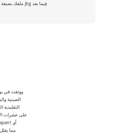
ملفك بصيغة jbg فِيما بعد