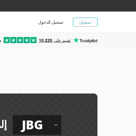
تسجيل
تسجيل الدخول
تقييم على
10,220
م
JBG
إل