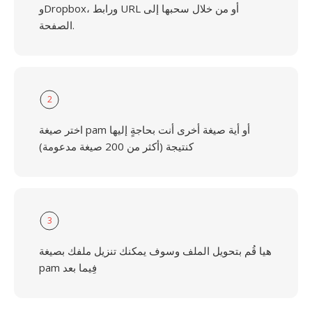
وDropbox، ورابط URL أو من خلال سحبها إلى
الصفحة.
2
اختر صيغة pam أو أية صيغة أخرى أنت بحاجةٍ إليها
كنتيجة (أكثر من 200 صيغة مدعومة)
3
هيا قُم بتحويل الملف وسوف يمكنك تنزيل ملفك بصيغة
pam فِيما بعد