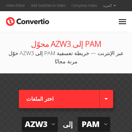
المزيد
Compress Video
Add Subtitles to Video
Video Editor
محوّل AZW3 إلى PAM
حوّل AZW3 إلى PAM عبر الإنترنت — خريطة تعسفية
مرنة مجانًا
اختر الملفات
AZW3
PAM
إلى