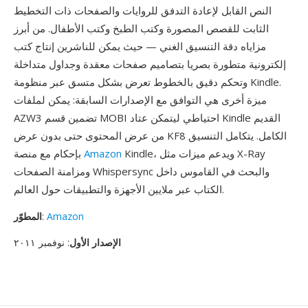
النص القابل لإعادة التدفق للروايات والصفحات ذات التخطيط
الثابت للقصص المصورة وكتب الطبخ وكتب الأطفال. من أبرز
مزاياه دقة التنسيق الغني — حيث يمكن للناشرين إنتاج كتب
إلكترونية متطورة بصريا بتصاميم صفحات معقدة وجداول متداخلة
وتحكم دقيق بالخطوط تعرض بشكل متسق عبر منظومة Kindle.
ميزة أخرى هي التوافق مع الإصدارات السابقة: يمكن لملفات
AZW3 تضمين قسم MOBI احتياطي ليتمكن عتاد Kindle القديم
من عرض المحتوى حتى بدون عرض KF8 الكامل. يتكامل التنسيق
Kindle، ويدعم ميزات مثل X-Ray
Amazon
بإحكام مع منصة
ومزامنة الصفحات Whispersync والبحث في القاموس داخل
الكتاب عبر ملايين الأجهزة والتطبيقات حول العالم.
Amazon
:
المطوّر
الإصدار الأول
: نوفمبر ٢٠١١