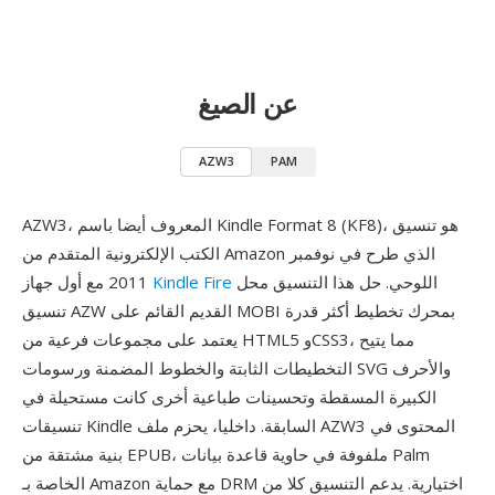
عن الصيغ
AZW3
PAM
AZW3، المعروف أيضا باسم Kindle Format 8 (KF8)، هو تنسيق
الكتب الإلكترونية المتقدم من Amazon الذي طرح في نوفمبر
اللوحي. حل هذا التنسيق محل
Kindle Fire
2011 مع أول جهاز
تنسيق AZW القديم القائم على MOBI بمحرك تخطيط أكثر قدرة
يعتمد على مجموعات فرعية من HTML5 وCSS3، مما يتيح
التخطيطات الثابتة والخطوط المضمنة ورسومات SVG والأحرف
الكبيرة المسقطة وتحسينات طباعية أخرى كانت مستحيلة في
تنسيقات Kindle السابقة. داخليا، يحزم ملف AZW3 المحتوى في
بنية مشتقة من EPUB، ملفوفة في حاوية قاعدة بيانات Palm
الخاصة بـ Amazon مع حماية DRM اختيارية. يدعم التنسيق كلا من