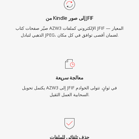
من Kindle إلى صور JFIF
صيّر صفحات كتاب AZW3 الإلكتروني كملفات JFIF — المعيار
الذهبي لتبادل JPEG، لضمان أقصى توافق في كل مكان.
معالجة سريعة
يكتمل تحويل AZW3 إلى JFIF في ثوانٍ. تتولى الخوادم
السحابية العمل الثقيل.
حذف تلقائي للملفات