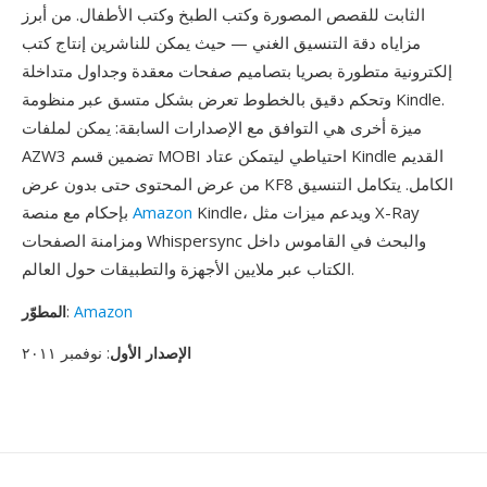
الثابت للقصص المصورة وكتب الطبخ وكتب الأطفال. من أبرز
مزاياه دقة التنسيق الغني — حيث يمكن للناشرين إنتاج كتب
إلكترونية متطورة بصريا بتصاميم صفحات معقدة وجداول متداخلة
وتحكم دقيق بالخطوط تعرض بشكل متسق عبر منظومة Kindle.
ميزة أخرى هي التوافق مع الإصدارات السابقة: يمكن لملفات
AZW3 تضمين قسم MOBI احتياطي ليتمكن عتاد Kindle القديم
من عرض المحتوى حتى بدون عرض KF8 الكامل. يتكامل التنسيق
Kindle، ويدعم ميزات مثل X-Ray
Amazon
بإحكام مع منصة
ومزامنة الصفحات Whispersync والبحث في القاموس داخل
الكتاب عبر ملايين الأجهزة والتطبيقات حول العالم.
Amazon
:
المطوّر
الإصدار الأول
: نوفمبر ٢٠١١