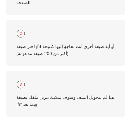
الصفحة.
2
اختر صيغة jfif أو أية صيغة أخرى أنت بحاجةٍ إليها كنتيجة
(أكثر من 200 صيغة مدعومة)
3
هيا قُم بتحويل الملف وسوف يمكنك تنزيل ملفك بصيغة
jfif فِيما بعد