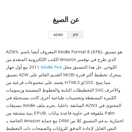
عن الصيغ
AZW3
JFIF
AZW3، المعروف أيضا باسم Kindle Format 8 (KF8)، هو تنسيق
الكتب الإلكترونية المتقدم من Amazon الذي طرح في نوفمبر
اللوحي. حل هذا التنسيق محل
Kindle Fire
2011 مع أول جهاز
تنسيق AZW القديم القائم على MOBI بمحرك تخطيط أكثر قدرة
يعتمد على مجموعات فرعية من HTML5 وCSS3، مما يتيح
التخطيطات الثابتة والخطوط المضمنة ورسومات SVG والأحرف
الكبيرة المسقطة وتحسينات طباعية أخرى كانت مستحيلة في
تنسيقات Kindle السابقة. داخليا، يحزم ملف AZW3 المحتوى في
بنية مشتقة من EPUB، ملفوفة في حاوية قاعدة بيانات Palm
الخاصة بـ Amazon مع حماية DRM اختيارية. يدعم التنسيق كلا من
النص القابل لإعادة التدفق للروايات والصفحات ذات التخطيط