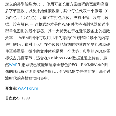
定义的类型始终为0）、使用可变长度方案编码的宽度和高度
多字节整数，以及原始像素数据，其中每位代表一个像素（0
为白色，1为黑色），每字节打包八位。没有压缩、没有元数
据、没有颜色 — 该格式纯粹是向WAP时代移动浏览器传送小
型单色图形的最小容器。其一大优势在于在受限设备上的极致
效率 — WBMP图像可以用几乎为零的CPU开销和最小的内存
进行解码，这对于运行在个位数兆赫兹时钟速度的早期移动硬
件至关重要。微小的文件体积是另一个优势：典型的WBMP图
标仅占几百字节，适合在9.6 kbps GSM数据通道上传输。虽
然
WAP
生态系统已被能够渲染全彩色JPEG、PNG和WebP图
像的现代移动浏览器完全取代，但WBMP文件仍存在于那个过
渡时代的存档移动内容中。
开发者
:
WAP Forum
首次发布
: 1998