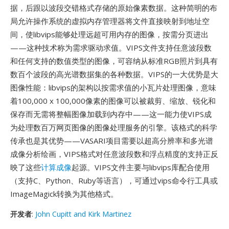
据，后跟以波段交错格式存储的原始像素数据。这种简明的布
局允许操作系统的虚拟内存管理器将文件直接映射到地址空
间，使libvips能够处理远超可用内存的图像，按需分页进出
——这种技术称为需求驱动求值。VIPS文件支持任意波段数
和任何支持的数值类型的图像，可容纳从标准RGB照片到具有
数百个波段的高光谱数据集的各种数据。VIPS的一大优势是大
图像性能：libvips的架构以按需求值的小瓦片处理图像，意味
着100,000 x 100,000像素的图像可以被裁剪、缩放、锐化和
保存而无需将整幅图像加载到内存中——这一能力使VIPS成
为处理数百万网页图像的图像处理服务的引擎。该格式的科学
传承也是其优势——VASARI项目需要以超高分辨率和多光谱
成像分析绘画，VIPS格式对任意波段数和浮点精度的支持正反
映了这些
计算成像
起源。VIPS文件主要与libvips库配合使用
（支持C、Python、Ruby等语言），可通过vips命令行工具或
ImageMagick转换为其他格式。
开发者
:
John Cupitt and Kirk Martinez