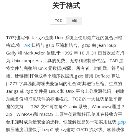
关于格式
TGZ
ARJ
TGZ(也写作 .tar.gz)是类 Unix 系统上使用最广泛的复合归档
格式,将
TAR
归档与 gzip 压缩相结合。gzip 由 Jean-loup
Gailly 和 Mark Adler 创建,于 1992 年 10 月 31 日首次发布,作
为 Unix compress 工具的免费、无专利限制替代品。TAR 层
将文件与完整的 Unix 元数据(权限、所有者、时间戳、符号链
接、硬链接)打包成单个顺序数据流,gzip 使用 Deflate 算法
(LZ77 字典匹配与霍夫曼编码的组合)对其进行压缩。生成的
.tar.gz 或 .tgz 文件是 Linux 和 Unix 平台上分发源代码、创建
系统备份和打包软件的标准格式。TGZ 的一大优势是近乎普
遍的支持 — TGZ 文件可在每个 Unix 系统、Windows(通过 7-
Zip、WinRAR)和 macOS 上原生创建和解压,使其在接收方平
台未知时成为最安全的选择。快速解压是另一项实用优势:
gzip
解压速度明显快于 bzip2 或 xz,这对 CI/CD 流水线、容器映像