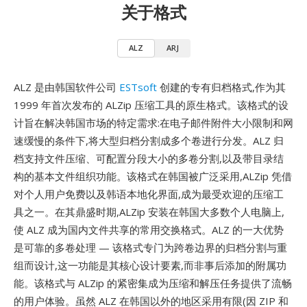
关于格式
ALZ
ARJ
ALZ 是由韩国软件公司
ESTsoft
创建的专有归档格式,作为其
1999 年首次发布的 ALZip 压缩工具的原生格式。该格式的设
计旨在解决韩国市场的特定需求:在电子邮件附件大小限制和网
速缓慢的条件下,将大型归档分割成多个卷进行分发。ALZ 归
档支持文件压缩、可配置分段大小的多卷分割,以及带目录结
构的基本文件组织功能。该格式在韩国被广泛采用,ALZip 凭借
对个人用户免费以及韩语本地化界面,成为最受欢迎的压缩工
具之一。在其鼎盛时期,ALZip 安装在韩国大多数个人电脑上,
使 ALZ 成为国内文件共享的常用交换格式。ALZ 的一大优势
是可靠的多卷处理 — 该格式专门为跨卷边界的归档分割与重
组而设计,这一功能是其核心设计要素,而非事后添加的附属功
能。该格式与 ALZip 的紧密集成为压缩和解压任务提供了流畅
的用户体验。虽然 ALZ 在韩国以外的地区采用有限(因 ZIP 和