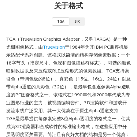
关于格式
TGA
SIX
TGA（Truevision Graphics Adapter，又称TARGA）是一种
光栅图像格式，由
Truevision
于1984年为其IBM PC兼容机显
示适配卡系列创建。该格式以简洁的结构存储像素数据：一个
18字节头（指定尺寸、色深和图像描述符标志）、可选的颜色
映射数据以及未压缩或RLE压缩形式的像素数组。TGA支持索
引色（带调色板的8位）、真彩色（15位、16位、24位）以及
带Alpha通道的真彩色（32位），是最早包含逐像素Alpha透明
度的PC图像格式之一。该格式在1990年代和2000年代成为专
业图形行业的主力，被视频编辑套件、3D渲染软件和游戏开
发流水线广泛采用。其一大优势在于原生Alpha通道支持 —
TGA是最早提供每像素完整8位Alpha透明度的格式之一，使其
成为3D渲染器和合成软件的标准输出格式，在这些应用中分
层透明度至关重要。简洁且有良好文档的结构是另一个优势：