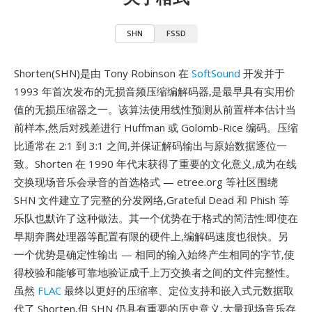
SHN
FSSD
Shorten(SHN)是由 Tony Robinson 在
SoftSound
开发并于
1993 年首次发布的无损音频压缩编解码器,是最早具有实用价
值的无损压缩器之一。该算法使用线性预测从前置样本估计当
前样本,然后对残差进行 Huffman 或 Golomb-Rice 编码。压缩
比通常在 2:1 到 3:1 之间,并保证解码输出与原始数据逐位一
致。Shorten 在 1990 年代末获得了重要的文化意义,成为在线
交换现场音乐会录音的首选格式 — etree.org 等社区围绕
SHN 文件建立了完整的分发网络,Grateful Dead 和 Phish 等
乐队也默许了这种做法。其一个优势在于格式的简洁性:即使在
早期奔腾处理器等配置有限的硬件上,编解码速度也很快。另
一个优势是确定性输出 — 相同的输入始终产生相同的字节,使
得校验和能够可靠地验证成千上万交换者之间的文件完整性。
虽然
FLAC
最终以更好的压缩率、定位支持和嵌入式元数据取
代了 Shorten,但 SHN 仍具有重要的历史意义,大量现场音乐存