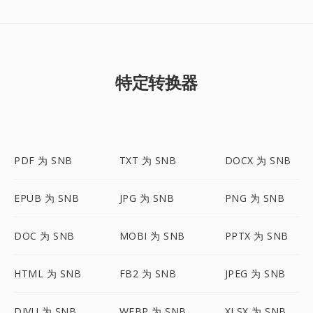
特定转换器
PDF 为 SNB
TXT 为 SNB
DOCX 为 SNB
EPUB 为 SNB
JPG 为 SNB
PNG 为 SNB
DOC 为 SNB
MOBI 为 SNB
PPTX 为 SNB
HTML 为 SNB
FB2 为 SNB
JPEG 为 SNB
DJVU 为 SNB
WEBP 为 SNB
XLSX 为 SNB