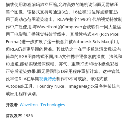
描线使用游程编码独立压缩,允许高效的随机访问而无需解压
整个图像。该格式支持每通道8位、16位和32位浮点精度,适
用于高动态范围渲染输出。RLA在整个1990年代的视觉特效制
作中广泛使用,与Wavefront的Composer合成软件一同大量运
用于电影和广播视觉特效管线中。其后续格式RPF(Rich Pixel
Format)进一步扩展了这一概念并被Autodesk 3ds Max采用,
但RLA仍是更早期的标准。其优势之一在于多通道渲染数据:与
简单的RGB图像格式不同,RLA文件携带逐像素的深度、法线和
ID通道,能够实现景深模糊、雾气、重新打光和物体级色彩校
正等后渲染效果,而无需回到3D应用程序重新计算。这种管线
效率使RLA在早期
视觉特效
制作中不可或缺。该格式被
Autodesk工具、Foundry Nuke、ImageMagick及各种传统合
成应用程序识别。
开发者
:
Wavefront Technologies
首次发布
: 1986