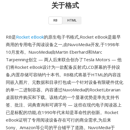
关于格式
RB
HTML
RB是
Rocket eBook
的原生电子书格式,Rocket eBook是最早
商用的专用电子阅读设备之一,由NuvoMedia开发,于1998年
10月发布。NuvoMedia由Martin Eberhard和Marc
Tarpenning创立 — 两人后来联合创办了Tesla Motors — 他
们将Rocket eBook设计为一款配备反射式LCD屏幕的手持设
备,内置存储可容纳约十本书。RB格式将基于HTML的内容连
同嵌入图片、元数据和目录打包成一个针对设备有限硬件优化
的单一二进制容器。内容通过NuvoMedia的RocketLibrarian
桌面软件购买和下载。该格式的一个显著优势是率先支持书
签、批注、词典查询和可调字号 — 这些在现代电子阅读器上
已是标配的功能,在1990年代末却是革命性的创新。Rocket
eBook证明了专用阅读设备存在可行的商业需求,为后来
Sony、Amazon等公司的平台铺平了道路。NuvoMedia于