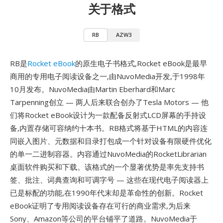
关于格式
RB
AZW3
RB是
Rocket eBook
的原生电子书格式,Rocket eBook是最早
商用的专用电子阅读设备之一,由NuvoMedia开发,于1998年
10月发布。NuvoMedia由Martin Eberhard和Marc
Tarpenning创立 — 两人后来联合创办了Tesla Motors — 他
们将Rocket eBook设计为一款配备反射式LCD屏幕的手持设
备,内置存储可容纳约十本书。RB格式将基于HTML的内容连
同嵌入图片、元数据和目录打包成一个针对设备有限硬件优化
的单一二进制容器。内容通过NuvoMedia的RocketLibrarian
桌面软件购买和下载。该格式的一个显著优势是率先支持书
签、批注、词典查询和可调字号 — 这些在现代电子阅读器上
已是标配的功能,在1990年代末却是革命性的创新。Rocket
eBook证明了专用阅读设备存在可行的商业需求,为后来
Sony、Amazon等公司的平台铺平了道路。NuvoMedia于