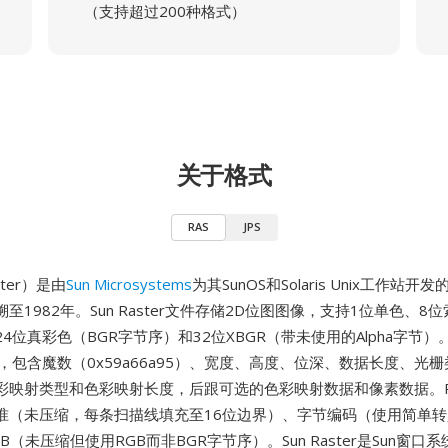
（支持超过200种格式）
关于格式
RAS
JPS
ster）是由
Sun Microsystems
为其SunOS和Solaris Unix工作站
至1982年。Sun Raster文件存储2D位图图像，支持1位单色、8
4位真彩色（BGR字节序）和32位XBGR（带未使用的Alpha字节
，包含魔数（0x59a66a95）、宽度、高度、位深、数据长度、光
彩映射类型和色彩映射长度，后跟可选的色彩映射数据和像素数据。R
准（未压缩，每条扫描线填充至16位边界）、字节编码（使用简单
B（未压缩但使用RGB而非BGR字节序）。Sun Raster是Sun窗口