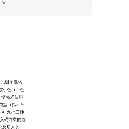
件
开发的光栅图像格
位索引色（带色
）。该格式使用
栅类型（指示压
AS支持三种
转义码方案的游
系统及后来的