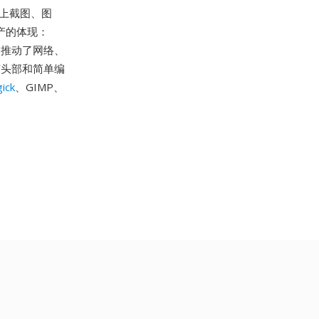
站上截图、图
产的体现：
平台推动了网络、
节头部和简单编
ick
、GIMP、