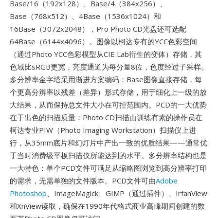
Base/16（192x128）、Base/4（384x256）、
Base（768x512）、4Base（1536x1024）和
16Base（3072x2048），Pro Photo CD光盘还可选配
64Base（6144x4096）。图像以柯达专有的YCC色彩空间
（通过Photo YCC色彩模型从CIE Lab衍生的变体）存储，其
色域比sRGB更宽，亮度通道为每分量8位，色度经过子采样。
多分辨率金字塔采用渐进方案编码：Base图像直接存储，每
个更高分辨率以残差（差异）形式存储，用于细化上一级的放
大结果，从而保持总文件大小在可控范围内。PCD的一大优势
在于出色的扫描质量：Photo CD扫描由训练有素的操作员在
柯达专业PIW（Photo Imaging Workstation）扫描仪上进
行，从35mm底片和幻灯片中产出一致的优质结果——通常优
于当时消费级平板扫描仪所能达到的水平。多分辨率结构也是
一大特色：单个PCD文件可满足从缩略图浏览到高分辨率打印
的需求，无需单独的文件版本。PCD文件可由
Adobe
Photoshop
、ImageMagick、GIMP（通过插件）、IrfanView
和XnView读取，确保在1990年代格式商业高峰期间创建的数