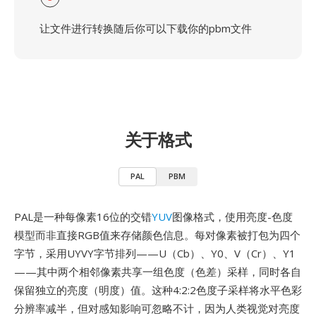
让文件进行转换随后你可以下载你的pbm文件
关于格式
PAL
PBM
PAL是一种每像素16位的交错
YUV
图像格式，使用亮度-色度
模型而非直接RGB值来存储颜色信息。每对像素被打包为四个
字节，采用UYVY字节排列——U（Cb）、Y0、V（Cr）、Y1
——其中两个相邻像素共享一组色度（色差）采样，同时各自
保留独立的亮度（明度）值。这种4:2:2色度子采样将水平色彩
分辨率减半，但对感知影响可忽略不计，因为人类视觉对亮度