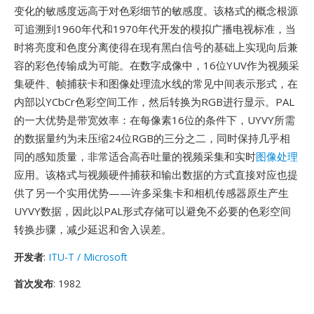
变化的敏感度远高于对色彩细节的敏感度。该格式的概念根源
可追溯到1960年代和1970年代开发的模拟广播电视标准，当
时将亮度和色度分离使得在现有黑白信号的基础上实现向后兼
容的彩色传输成为可能。在数字成像中，16位YUV作为视频采
集硬件、帧捕获卡和图像处理流水线的常见中间表示形式，在
内部以YCbCr色彩空间工作，然后转换为RGB进行显示。PAL
的一大优势是带宽效率：在每像素16位的条件下，UYVY所需
的数据量约为未压缩24位RGB的三分之二，同时保持几乎相
同的感知质量，非常适合高吞吐量的视频采集和实时
图像处理
应用。该格式与视频硬件捕获和输出数据的方式直接对应也提
供了另一个实用优势——许多采集卡和相机传感器原生产生
UYVY数据，因此以PAL形式存储可以避免不必要的色彩空间
转换步骤，减少延迟和舍入误差。
开发者
:
ITU-T / Microsoft
首次发布
: 1982