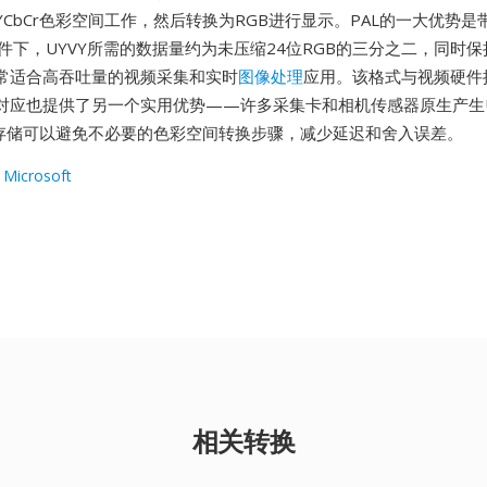
CbCr色彩空间工作，然后转换为RGB进行显示。PAL的一大优势
件下，UYVY所需的数据量约为未压缩24位RGB的三分之二，同时
常适合高吞吐量的视频采集和实时
图像处理
应用。该格式与视频硬件
对应也提供了另一个实用优势——许多采集卡和相机传感器原生产生U
式存储可以避免不必要的色彩空间转换步骤，减少延迟和舍入误差。
 Microsoft
相关转换