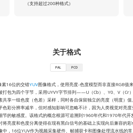
（支持超过200种格式）
关于格式
PAL
PCD
像素16位的交错
YUV
图像格式，使用亮度-色度模型而非直接RGB值
打包为四个字节，采用UYVY字节排列——U（Cb）、Y0、V（Cr
素共享一组色度（色差）采样，同时各自保留独立的亮度（明度）值。这
平色彩分辨率减半，但对感知影响可忽略不计，因为人类视觉对亮度
细节的敏感度。该格式的概念根源可追溯到1960年代和1970年代开
时将亮度和色度分离使得在现有黑白信号的基础上实现向后兼容的彩
像中，16位YUV作为视频采集硬件、帧捕获卡和图像处理流水线的