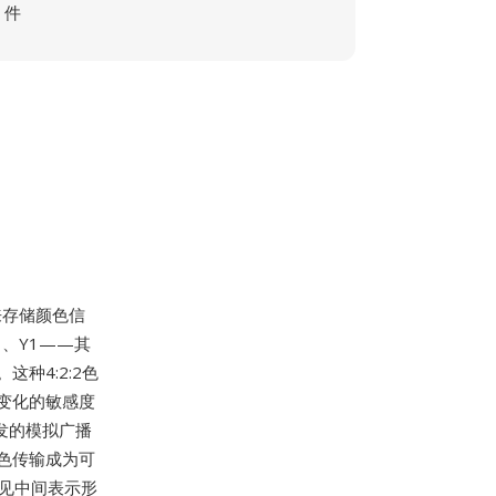
件
来存储颜色信
）、Y1——其
种4:2:2色
变化的敏感度
发的模拟广播
色传输成为可
常见中间表示形