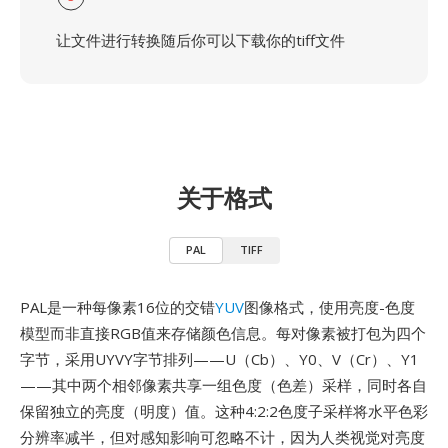
让文件进行转换随后你可以下载你的tiff文件
关于格式
PAL
TIFF
PAL是一种每像素16位的交错
YUV
图像格式，使用亮度-色度
模型而非直接RGB值来存储颜色信息。每对像素被打包为四个
字节，采用UYVY字节排列——U（Cb）、Y0、V（Cr）、Y1
——其中两个相邻像素共享一组色度（色差）采样，同时各自
保留独立的亮度（明度）值。这种4:2:2色度子采样将水平色彩
分辨率减半，但对感知影响可忽略不计，因为人类视觉对亮度