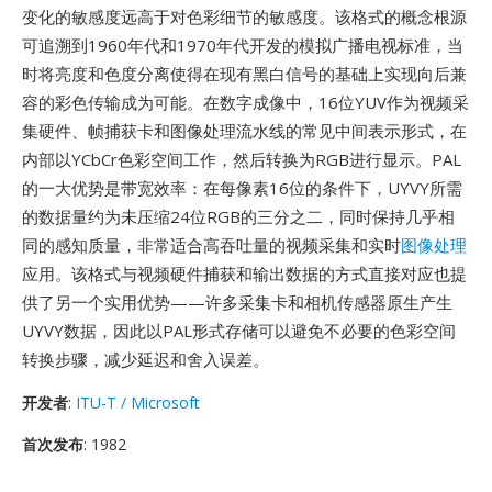
变化的敏感度远高于对色彩细节的敏感度。该格式的概念根源
可追溯到1960年代和1970年代开发的模拟广播电视标准，当
时将亮度和色度分离使得在现有黑白信号的基础上实现向后兼
容的彩色传输成为可能。在数字成像中，16位YUV作为视频采
集硬件、帧捕获卡和图像处理流水线的常见中间表示形式，在
内部以YCbCr色彩空间工作，然后转换为RGB进行显示。PAL
的一大优势是带宽效率：在每像素16位的条件下，UYVY所需
的数据量约为未压缩24位RGB的三分之二，同时保持几乎相
同的感知质量，非常适合高吞吐量的视频采集和实时
图像处理
应用。该格式与视频硬件捕获和输出数据的方式直接对应也提
供了另一个实用优势——许多采集卡和相机传感器原生产生
UYVY数据，因此以PAL形式存储可以避免不必要的色彩空间
转换步骤，减少延迟和舍入误差。
开发者
:
ITU-T / Microsoft
首次发布
: 1982