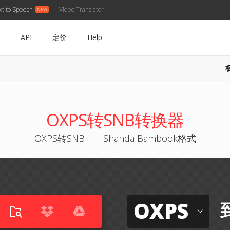
xt to Speech
Video Translator
API
定价
Help
OXPS转SNB转换器
OXPS转SNB——Shanda Bambook格式
OXPS