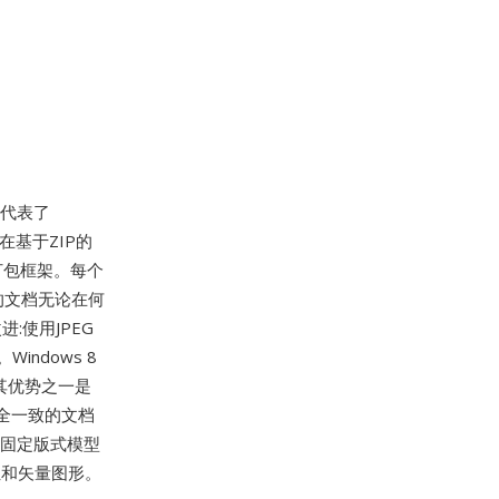
,代表了
在基于ZIP的
的打包框架。每个
的文档无论在何
:使用JPEG
ndows 8
)。其优势之一是
完全一致的文档
。固定版式模型
位和矢量图形。