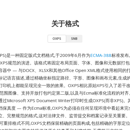
关于格式
OXPS
SNB
n XPS)是一种固定版式文档格式,于2009年6月作为
ECMA-388
标准发布
ft原始XPS规范的演进。该格式将固定布局页面、字体、图像和元数据打包
中 — 与DOCX、XLSX和其他Office Open XML格式使用相同
L标记语言描述,通过精确坐标指定路径、字形、图像和画布元素,生成
印机上都能呈现完全一致的效果。OXPS相比原始XPS引入了若干改进
范围图像、支持开放打包约定第二版,以及与Ecma标准化流程的对齐。Wi
icrosoft XPS Document Writer打印时生成OXPS(而非XPS
保真度 — 作为Ecma标准,OXPS为必须在任何呈现环境中看起来
立、完整规范的格式,这对法律文件、监管提交和档案记录至关重要
与可重排格式不同,OXPS文档保留精确的页面构成,包括精确的字形定