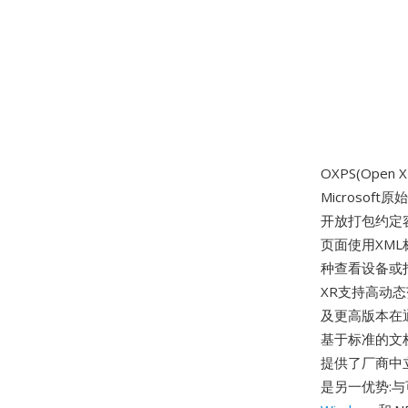
OXPS(Ope
Microso
开放打包约定容器
页面使用XM
种查看设备或打
XR支持高动态
及更高版本在通过M
基于标准的文档
提供了厂商中
是另一优势: