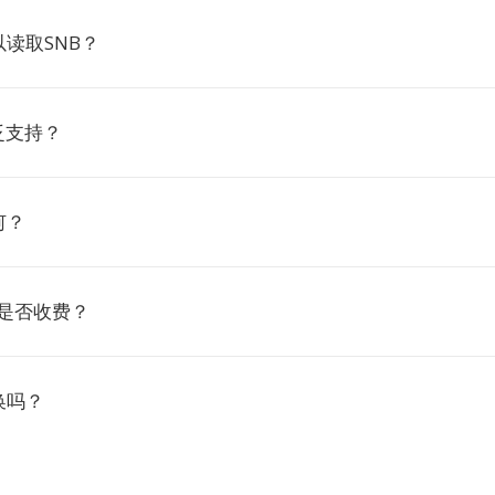
读取SNB？
泛支持？
何？
B是否收费？
换吗？