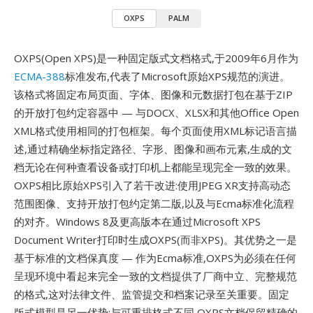
OXPS
PALM
OXPS(Open XPS)是一种固定版式文档格式,于2009年6月作为
ECMA-388
标准发布,代表了Microsoft原始XPS规范的演进。
该格式将固定布局页面、字体、图像和元数据打包在基于ZIP
的开放打包约定容器中 — 与DOCX、XLSX和其他Office Open
XML格式使用相同的打包框架。每个页面使用XML标记语言描
述,通过精确坐标指定路径、字形、图像和画布元素,生成的文
档无论在何种查看设备或打印机上都能呈现完全一致的效果。
OXPS相比原始XPS引入了若干改进:使用JPEG XR支持高动态
范围图像、支持开放打包约定第二版,以及与Ecma标准化流程
的对齐。Windows 8及更高版本在通过Microsoft XPS
Document Writer打印时生成OXPS(而非XPS)。其优势之一是
基于标准的文档保真度 — 作为Ecma标准,OXPS为必须在任何
呈现环境中看起来完全一致的文档提供了厂商中立、完整规范
的格式,这对法律文件、监管提交和档案记录至关重要。固定
版式模型是另一优势:与可重排格式不同,OXPS文档保留精确的