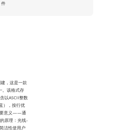
件
创建，这是一款
之一。该格式存
以ASCII整数
蓝），按行优
重要意义——通
踪的原理：光线-
简洁性使用户