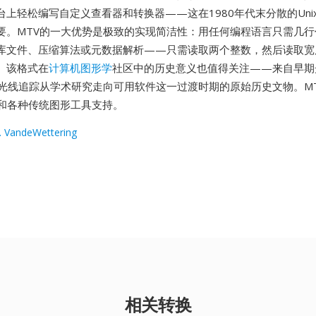
台上轻松编写自定义查看器和转换器——这在1980年代末分散的Uni
要。MTV的一大优势是极致的实现简洁性：用任何编程语言只需几行
库文件、压缩算法或元数据解析——只需读取两个整数，然后读取宽度
。该格式在
计算机图形学
社区中的历史意义也值得关注——来自早期
是光线追踪从学术研究走向可用软件这一过渡时期的原始历史文物。M
ick和各种传统图形工具支持。
. VandeWettering
相关转换