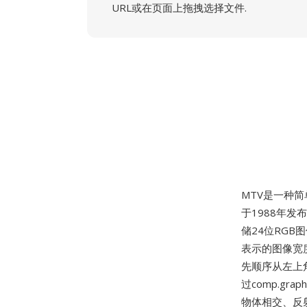
URL或在页面上拖拽选择文件.
MTV是一种简单的
于1988年发
储24位RGB
表示的图像宽
先顺序从左上
过comp.g
物体相交、反