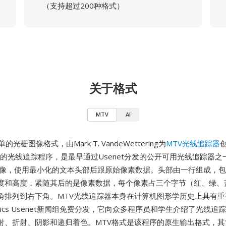
（支持超过200种格式）
关于格式
MTV
AI
光栅图像格式，由Mark T. VandeWettering为
MTV光线追踪器
布的光线追踪程序，是最早通过Usenet分发的公开可用光线追踪器
图像，使用最小化的文本头部后跟原始像素数据。头部由一行组成，包含
度和高度，紧随其后的是像素数据，每个像素占三个字节（红、绿、
角排列到右下角。MTV光线追踪器本身在计算机图形学历史上具有
raphics Usenet新闻组免费分发，它向众多程序员和学生介绍了光线追
射、折射、阴影和递归着色。MTV格式是该程序的原生输出格式，其