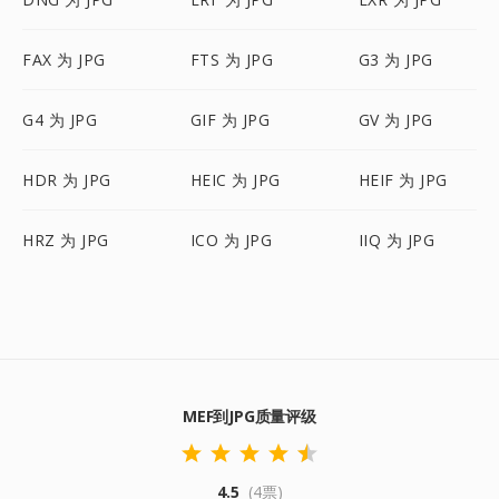
FAX 为 JPG
FTS 为 JPG
G3 为 JPG
G4 为 JPG
GIF 为 JPG
GV 为 JPG
HDR 为 JPG
HEIC 为 JPG
HEIF 为 JPG
HRZ 为 JPG
ICO 为 JPG
IIQ 为 JPG
MEF到JPG质量评级
4.5
(4票)