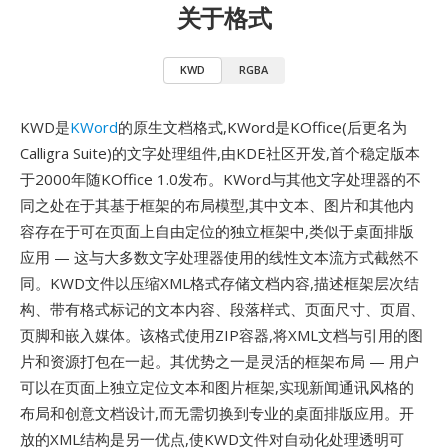
关于格式
KWD
RGBA
KWD是
KWord
的原生文档格式,KWord是KOffice(后更名为
Calligra Suite)的文字处理组件,由KDE社区开发,首个稳定版本
于2000年随KOffice 1.0发布。KWord与其他文字处理器的不
同之处在于其基于框架的布局模型,其中文本、图片和其他内
容存在于可在页面上自由定位的独立框架中,类似于桌面排版
应用 — 这与大多数文字处理器使用的线性文本流方式截然不
同。KWD文件以压缩XML格式存储文档内容,描述框架层次结
构、带有格式标记的文本内容、段落样式、页面尺寸、页眉、
页脚和嵌入媒体。该格式使用ZIP容器,将XML文档与引用的图
片和资源打包在一起。其优势之一是灵活的框架布局 — 用户
可以在页面上独立定位文本和图片框架,实现新闻通讯风格的
布局和创意文档设计,而无需切换到专业的桌面排版应用。开
放的XML结构是另一优点,使KWD文件对自动化处理透明可