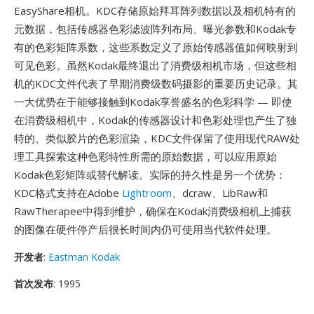
EasyShare相机。KDC存储原始拜耳阵列数据以及相机特有的
元数据，包括传感器色彩滤波阵列布局、曝光参数和Kodak专
有的色彩矩阵系数，这些系数定义了原始传感器值如何映射到
可见色彩。虽然Kodak最终退出了消费级相机市场，但这些相
机的KDC文件代表了早期消费级数码摄影的重要历史记录。其
一大优势在于能够接触到Kodak享誉盛名的色彩科学 — 即使
在消费级相机中，Kodak的传感器设计和色彩处理也产生了独
特的、类似胶片的色彩渲染，KDC文件保留了使用现代RAW处
理工具探索这种色彩特性所需的原始数据，可以应用原始
Kodak色彩矩阵或替代解读。实际的持久性是另一个优势：
KDC格式支持在Adobe
Lightroom
、dcraw、LibRaw和
RawTherapee中得到维护，确保在Kodak消费级相机上捕获
的图像在硬件停产后很长时间内仍可使用当代软件处理。
开发者
:
Eastman Kodak
首次发布
: 1995