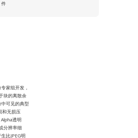
件
像专家组开发，
G基于块的离散余
图像中可见的典型
损和无损压
lpha透明
或分辨率细
生比JPEG明