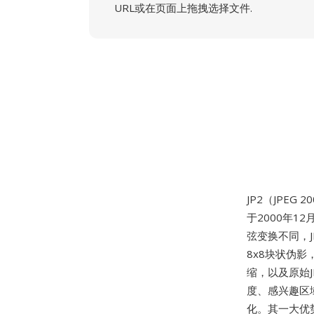
URL或在页面上拖拽选择文件.
JP2（JPEG 2
于2000年12
弦变换不同，J
8x8块状伪
缩，以及原始J
度、感兴趣区
化。其一大优势