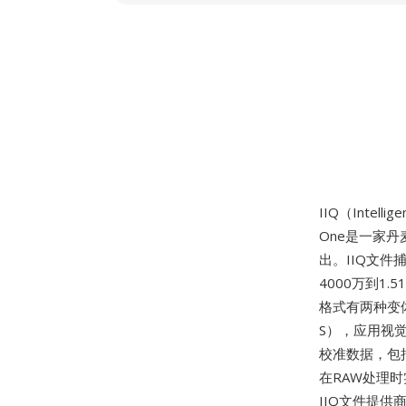
IIQ（Intell
One是一家丹
出。IIQ文件
4000万到1
格式有两种变体：
S），应用视觉
校准数据，包
在RAW处理时
IIQ文件提