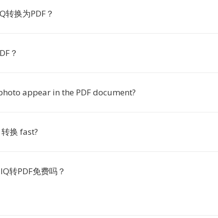
IQ转换为PDF？
DF？
 photo appear in the PDF document?
F 转换 fast?
o上IIQ转PDF免费吗？