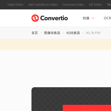
Video Editor
Add Subtitles to Video
Compress Video
GIF Editor
Te
转换
OCR
首页
图像转换器
IIQ转换器
IIQ 为 PDF