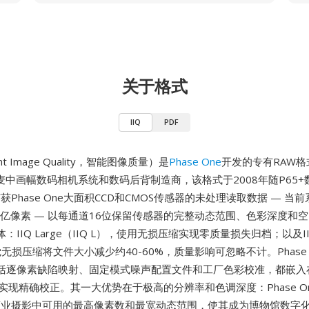
关于格式
IIQ
PDF
igent Image Quality，智能图像质量）是
Phase One
开发的专有RAW格式
麦中画幅数码相机系统和数码后背制造商，该格式于2008年随P65+
捕获Phase One大面积CCD和CMOS传感器的未处理读取数据 — 当
.51亿像素 — 以每通道16位保留传感器的完整动态范围、色彩深度和
IIQ Large（IIQ L），使用无损压缩实现零质量损失归档；以及IIQ S
无损压缩将文件大小减少约40-60%，质量影响可忽略不计。Phase 
括逐像素缺陷映射、固定模式噪声配置文件和工厂色彩校准，都嵌入在
实现精确校正。其一大优势在于极高的分辨率和色调深度：Phase O
供商业摄影中可用的最高像素数和最宽动态范围，使其成为博物馆数字