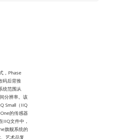
，Phase
数码后背推
前系统范围从
空间分辨率。该
mall（IIQ
One的传感器
IIQ文件中，
ne旗舰系统的
化、艺术品复