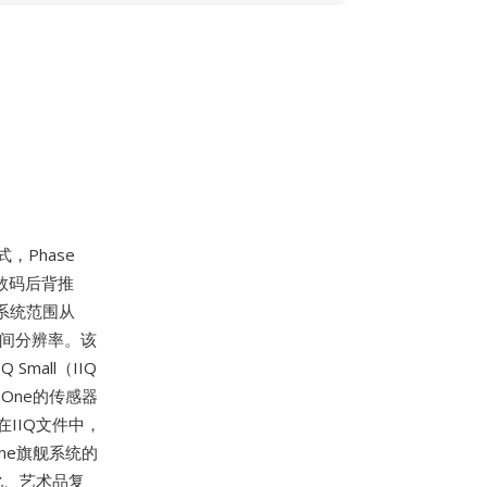
，Phase
数码后背推
前系统范围从
空间分辨率。该
mall（IIQ
One的传感器
IIQ文件中，
ne旗舰系统的
化、艺术品复