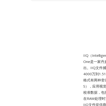
IIQ（Intell
One是一家丹
出。IIQ文件
4000万到1
格式有两种变体：
S），应用视觉
校准数据，包
在RAW处理时
IIQ文件提