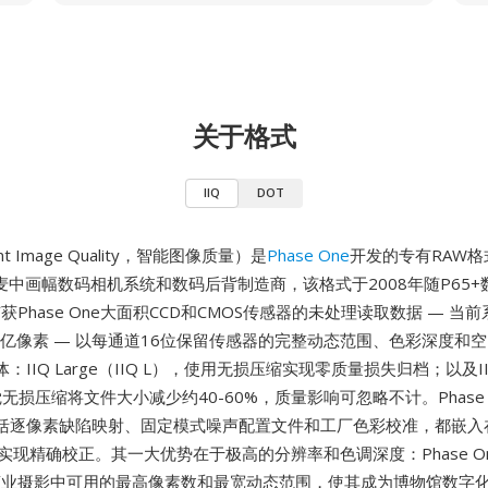
关于格式
IIQ
DOT
igent Image Quality，智能图像质量）是
Phase One
开发的专有RAW格式
麦中画幅数码相机系统和数码后背制造商，该格式于2008年随P65+
捕获Phase One大面积CCD和CMOS传感器的未处理读取数据 — 当
.51亿像素 — 以每通道16位保留传感器的完整动态范围、色彩深度和
IIQ Large（IIQ L），使用无损压缩实现零质量损失归档；以及IIQ S
无损压缩将文件大小减少约40-60%，质量影响可忽略不计。Phase 
括逐像素缺陷映射、固定模式噪声配置文件和工厂色彩校准，都嵌入在
实现精确校正。其一大优势在于极高的分辨率和色调深度：Phase O
供商业摄影中可用的最高像素数和最宽动态范围，使其成为博物馆数字