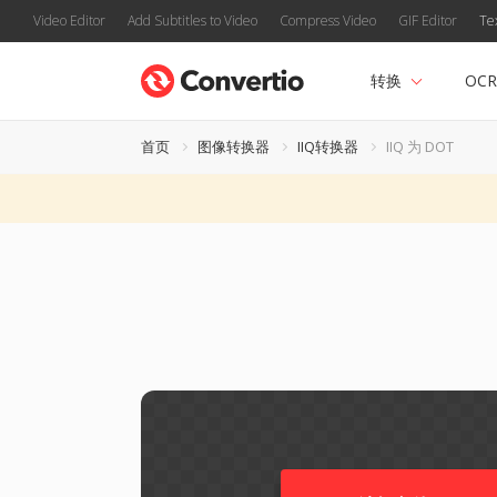
Video Editor
Add Subtitles to Video
Compress Video
GIF Editor
Te
转换
OCR
首页
图像转换器
IIQ转换器
IIQ 为 DOT