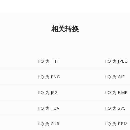
相关转换
IIQ 为 TIFF
IIQ 为 JPEG
IIQ 为 PNG
IIQ 为 GIF
IIQ 为 JP2
IIQ 为 BMP
IIQ 为 TGA
IIQ 为 SVG
IIQ 为 CUR
IIQ 为 PBM