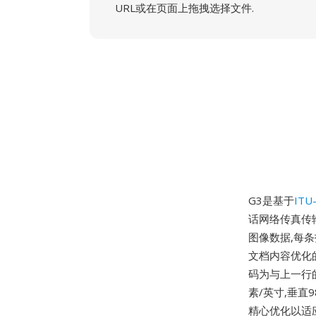
URL或在页面上拖拽选择文件.
G3是基于
ITU
话网络传真传输的
图像数据,每条
文档内容优化的
码为与上一行
素/英寸,垂直
精心优化以适应