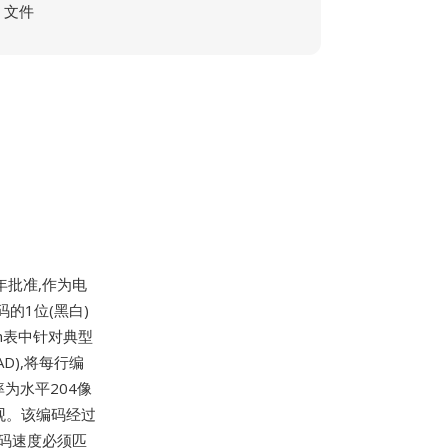
文件
0年批准,作为电
码的1位(黑白)
n表中针对典型
D),将每行编
为水平204像
外观。该编码经过
解码速度必须匹