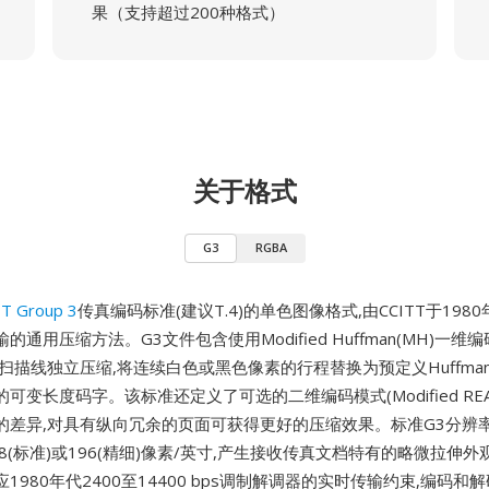
果（支持超过200种格式）
关于格式
G3
RGBA
-T Group 3
传真编码标准(建议T.4)的单色图像格式,由CCITT于198
通用压缩方法。G3文件包含使用Modified Huffman(MH)一维编
扫描线独立压缩,将连续白色或黑色像素的行程替换为预定义Huffma
可变长度码字。该标准还定义了可选的二维编码模式(Modified REA
的差异,对具有纵向冗余的页面可获得更好的压缩效果。标准G3分辨率
98(标准)或196(精细)像素/英寸,产生接收传真文档特有的略微拉伸
1980年代2400至14400 bps调制解调器的实时传输约束,编码和