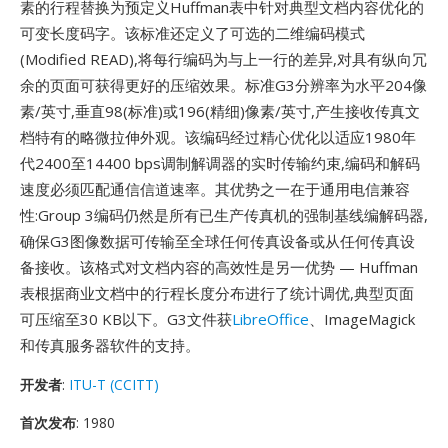
素的行程替换为预定义Huffman表中针对典型文档内容优化的
可变长度码字。该标准还定义了可选的二维编码模式
(Modified READ),将每行编码为与上一行的差异,对具有纵向冗
余的页面可获得更好的压缩效果。标准G3分辨率为水平204像
素/英寸,垂直98(标准)或196(精细)像素/英寸,产生接收传真文
档特有的略微拉伸外观。该编码经过精心优化以适应1980年
代2400至14400 bps调制解调器的实时传输约束,编码和解码
速度必须匹配通信信道速率。其优势之一在于通用电信兼容
性:Group 3编码仍然是所有已生产传真机的强制基线编解码器,
确保G3图像数据可传输至全球任何传真设备或从任何传真设
备接收。该格式对文档内容的高效性是另一优势 — Huffman
表根据商业文档中的行程长度分布进行了统计调优,典型页面
可压缩至30 KB以下。G3文件获
LibreOffice
、ImageMagick
和传真服务器软件的支持。
开发者
:
ITU-T (CCITT)
首次发布
: 1980