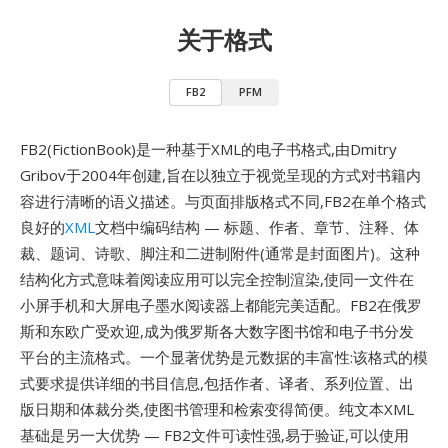
关于格式
FB2
PFM
FB2(FictionBook)是一种基于XML的电子书格式,由Dmitry
Gribov于2004年创建,旨在以独立于视觉呈现的方式对书籍内
容进行清晰的语义描述。与页面排版格式不同,FB2在单个格式
良好的
XML
文档中编码结构 — 标题、作者、章节、注释、体
裁、题词、诗歌、脚注和二进制附件(通常是封面图片)。这种
结构化方式意味着阅读应用可以完全控制渲染,使同一文件在
小屏手机和大屏电子墨水阅读器上都能完美适配。FB2在俄罗
斯和东欧广受欢迎,成为俄罗斯各大数字图书馆和电子书分发
平台的主流格式。一个显著优势是元数据的丰富性:该格式的模
式要求提供详细的书目信息,包括作者、译者、系列位置、出
版日期和体裁分类,使图书管理和检索变得简便。纯文本XML
基础是另一大优势 — FB2文件可读性强,易于验证,可以使用