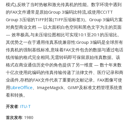
模式),反映了当时热敏和激光传真机的性能。数字环境中遇到
的FAX文件通常是原始Group 3编码比特流,或使用CCITT
Group 3压缩的TIFF封装(TIFF压缩标签3)。Group 3编码方案
对典型商业文档 — 以大面积白色空间和黑色文字为主的页面
— 效率极高,与未压缩位图相比可实现10:1至20:1的压缩比。
其优势之一在于通用传真系统兼容性:Group 3编码是全球所有
传真机的强制基线标准,意味着FAX文件包含的数据与通过电话
线传输的格式完全相同,无需转码即可保留原始传真数据。该
格式在商业通信历史中的角色提供了另一维度 — 数十年来数
十亿次使用此编码的传真传输传递了法律文件、医疗记录和商
业函件,存档的FAX文件代表了重要的文献记录。FAX图像可使
用
LibreOffice
、ImageMagick、GIMP及标准文档管理系统查
看和转换。
开发者
:
ITU-T
首次发布
: 1980