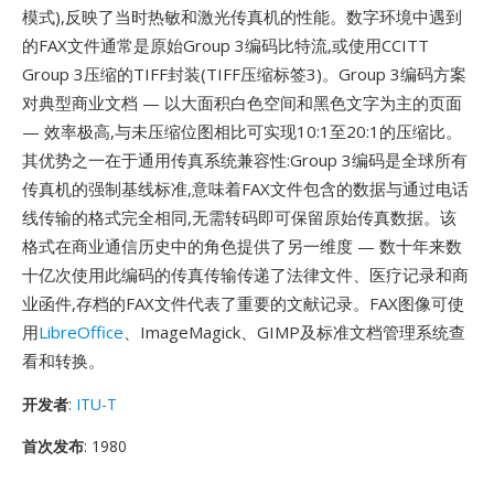
模式),反映了当时热敏和激光传真机的性能。数字环境中遇到
的FAX文件通常是原始Group 3编码比特流,或使用CCITT
Group 3压缩的TIFF封装(TIFF压缩标签3)。Group 3编码方案
对典型商业文档 — 以大面积白色空间和黑色文字为主的页面
— 效率极高,与未压缩位图相比可实现10:1至20:1的压缩比。
其优势之一在于通用传真系统兼容性:Group 3编码是全球所有
传真机的强制基线标准,意味着FAX文件包含的数据与通过电话
线传输的格式完全相同,无需转码即可保留原始传真数据。该
格式在商业通信历史中的角色提供了另一维度 — 数十年来数
十亿次使用此编码的传真传输传递了法律文件、医疗记录和商
业函件,存档的FAX文件代表了重要的文献记录。FAX图像可使
用
LibreOffice
、ImageMagick、GIMP及标准文档管理系统查
看和转换。
开发者
:
ITU-T
首次发布
: 1980