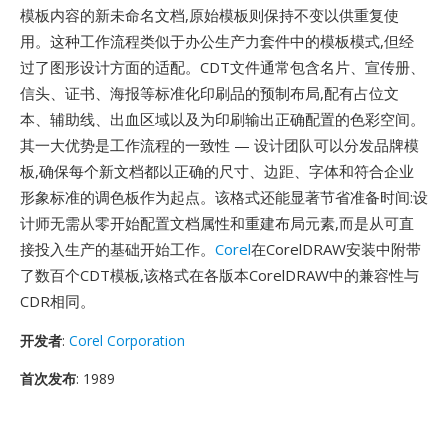
模板内容的新未命名文档,原始模板则保持不变以供重复使
用。这种工作流程类似于办公生产力套件中的模板模式,但经
过了图形设计方面的适配。CDT文件通常包含名片、宣传册、
信头、证书、海报等标准化印刷品的预制布局,配有占位文
本、辅助线、出血区域以及为印刷输出正确配置的色彩空间。
其一大优势是工作流程的一致性 — 设计团队可以分发品牌模
板,确保每个新文档都以正确的尺寸、边距、字体和符合企业
形象标准的调色板作为起点。该格式还能显著节省准备时间:设
计师无需从零开始配置文档属性和重建布局元素,而是从可直
接投入生产的基础开始工作。
Corel
在CorelDRAW安装中附带
了数百个CDT模板,该格式在各版本CorelDRAW中的兼容性与
CDR相同。
开发者
:
Corel Corporation
首次发布
: 1989