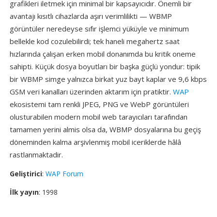
grafikleri iletmek için minimal bir kapsayıcıdır. Önemli bir
avantajı kısıtlı cihazlarda aşırı verimlilikti — WBMP
görüntüler neredeyse sıfır işlemci yüküyle ve minimum
bellekle kod cozulebilirdi; tek haneli megahertz saat
hızlarında çalışan erken mobil donanımda bu kritik oneme
sahipti. Küçük dosya boyutları bir başka güçlü yondur: tipik
bir WBMP simge yalnızca birkat yuz bayt kaplar ve 9,6 kbps
GSM veri kanalları üzerinden aktarım için pratiktir.
WAP
ekosistemi tam renkli JPEG, PNG ve WebP görüntüleri
olusturabilen modern mobil web tarayıcıları tarafından
tamamen yerini almis olsa da, WBMP dosyalarına bu geçiş
döneminden kalma arşivlenmiş mobil iceriklerde hâlâ
rastlanmaktadir.
Geliştirici
:
WAP Forum
İlk yayın
: 1998