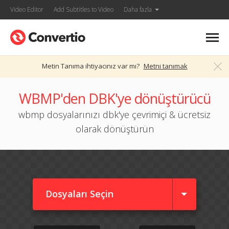
Video Editor
Add Subtitles to Video
Daha fazla
Metin Tanıma ihtiyacınız var mı?
Metni tanımak
WBMP'den DBK'ye dönüştürücü
wbmp dosyalarınızı dbk'ye çevrimiçi & ücretsiz
olarak dönüştürün
Dosyaları Seçin