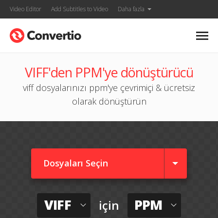
Video Editor
Add Subtitles to Video
Daha fazla
VIFF'den PPM'ye dönüştürücü
viff dosyalarınızı ppm'ye çevrimiçi & ücretsiz
olarak dönüştürün
Dosyaları Seçin
VIFF
PPM
için