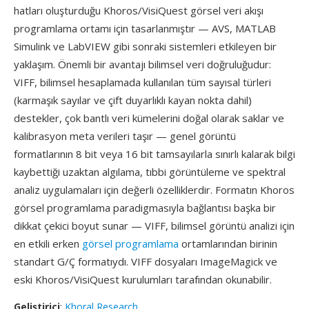
hatları oluşturduğu Khoros/VisiQuest görsel veri akışı
programlama ortamı için tasarlanmıştır — AVS, MATLAB
Simulink ve LabVIEW gibi sonraki sistemleri etkileyen bir
yaklaşım. Önemli bir avantajı bilimsel veri doğruluğudur:
VIFF, bilimsel hesaplamada kullanılan tüm sayısal türleri
(karmaşık sayılar ve çift duyarlıklı kayan nokta dahil)
destekler, çok bantlı veri kümelerini doğal olarak saklar ve
kalibrasyon meta verileri taşır — genel görüntü
formatlarının 8 bit veya 16 bit tamsayılarla sınırlı kalarak bilgi
kaybettiği uzaktan algılama, tıbbi görüntüleme ve spektral
analiz uygulamaları için değerli özelliklerdir. Formatın Khoros
görsel programlama paradigmasıyla bağlantısı başka bir
dikkat çekici boyut sunar — VIFF, bilimsel görüntü analizi için
en etkili erken
görsel programlama
ortamlarından birinin
standart G/Ç formatıydı. VIFF dosyaları ImageMagick ve
eski Khoros/VisiQuest kurulumları tarafından okunabilir.
Geliştirici
:
Khoral Research