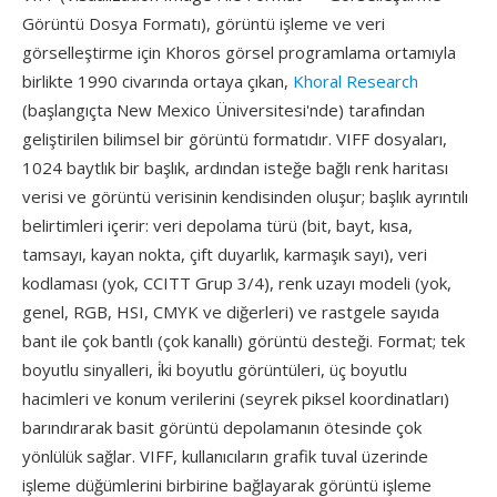
Görüntü Dosya Formatı), görüntü işleme ve veri
görselleştirme için Khoros görsel programlama ortamıyla
birlikte 1990 civarında ortaya çıkan,
Khoral Research
(başlangıçta New Mexico Üniversitesi'nde) tarafından
geliştirilen bilimsel bir görüntü formatıdır. VIFF dosyaları,
1024 baytlık bir başlık, ardından isteğe bağlı renk haritası
verisi ve görüntü verisinin kendisinden oluşur; başlık ayrıntılı
belirtimleri içerir: veri depolama türü (bit, bayt, kısa,
tamsayı, kayan nokta, çift duyarlık, karmaşık sayı), veri
kodlaması (yok, CCITT Grup 3/4), renk uzayı modeli (yok,
genel, RGB, HSI, CMYK ve diğerleri) ve rastgele sayıda
bant ile çok bantlı (çok kanallı) görüntü desteği. Format; tek
boyutlu sinyalleri, i̇ki boyutlu görüntüleri, üç boyutlu
hacimleri ve konum verilerini (seyrek piksel koordinatları)
barındırarak basit görüntü depolamanın ötesinde çok
yönlülük sağlar. VIFF, kullanıcıların grafik tuval üzerinde
işleme düğümlerini birbirine bağlayarak görüntü işleme