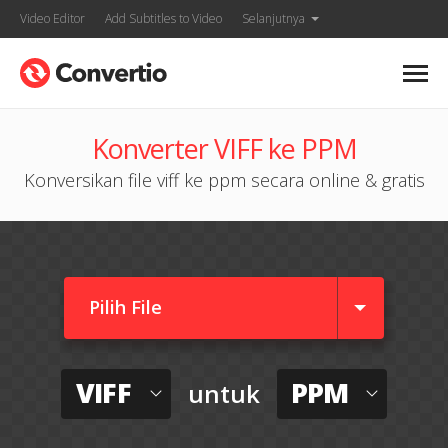
Video Editor
Add Subtitles to Video
Selanjutnya
Konverter VIFF ke PPM
Konversikan file viff ke ppm secara online & gratis
Pilih File
VIFF
PPM
untuk