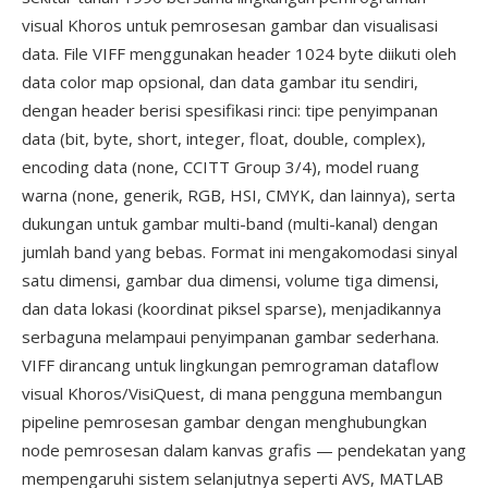
visual Khoros untuk pemrosesan gambar dan visualisasi
data. File VIFF menggunakan header 1024 byte diikuti oleh
data color map opsional, dan data gambar itu sendiri,
dengan header berisi spesifikasi rinci: tipe penyimpanan
data (bit, byte, short, integer, float, double, complex),
encoding data (none, CCITT Group 3/4), model ruang
warna (none, generik, RGB, HSI, CMYK, dan lainnya), serta
dukungan untuk gambar multi-band (multi-kanal) dengan
jumlah band yang bebas. Format ini mengakomodasi sinyal
satu dimensi, gambar dua dimensi, volume tiga dimensi,
dan data lokasi (koordinat piksel sparse), menjadikannya
serbaguna melampaui penyimpanan gambar sederhana.
VIFF dirancang untuk lingkungan pemrograman dataflow
visual Khoros/VisiQuest, di mana pengguna membangun
pipeline pemrosesan gambar dengan menghubungkan
node pemrosesan dalam kanvas grafis — pendekatan yang
mempengaruhi sistem selanjutnya seperti AVS, MATLAB