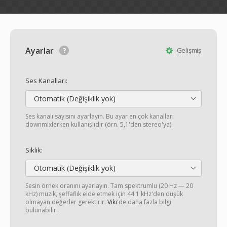
Ayarlar
Gelişmiş
Ses Kanalları:
Otomatik (Değişiklik yok)
Ses kanalı sayısını ayarlayın. Bu ayar en çok kanalları
downmixlerken kullanışlıdır (örn. 5,1'den stereo'ya).
Sıklık:
Otomatik (Değişiklik yok)
Sesin örnek oranını ayarlayın. Tam spektrumlu (20 Hz — 20
kHz) müzik, şeffaflık elde etmek için 44.1 kHz'den düşük
olmayan değerler gerektirir.
Viki
'de daha fazla bilgi
bulunabilir.