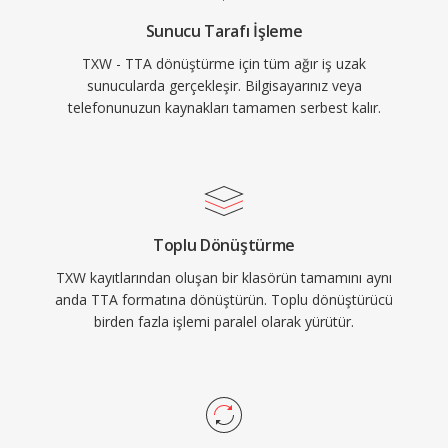
entegrasyonlarını teşvik eder. FLAC gibi daha
Sunucu Tarafı İşleme
yeni kodekler kayıpsız ses alanında daha büyük
TXW - TTA dönüştürme için tüm ağır iş uzak
bir pay yakalamış olsa da TTA, sadeliğine ve
sunucularda gerçekleşir. Bilgisayarınız veya
şeffaf sıkıştırmasına değer veren kullanıcılara
telefonunuzun kaynakları tamamen serbest kalır.
hizmet etmeye devam etmektedir.
Toplu Dönüştürme
TXW kayıtlarından oluşan bir klasörün tamamını aynı
anda TTA formatına dönüştürün. Toplu dönüştürücü
birden fazla işlemi paralel olarak yürütür.