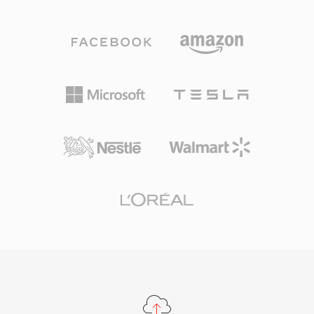
yanı sıra 32 bit tam sayı örneklere kadar yüksek
dosyaları çoğu modern yazılımda doğrudan
çözünürlüklü içeriği de işleyerek hem günlük
oynatılamasa da dönüştürme programları ve
dinleme hem de profesyonel arşivleme için
SoX ses araç seti bunları WAV veya AIFF gibi
uygundur. İşleme hızı TTA&#039;nın belirleyici
güncel formatlara dönüştürebilir. Vintage
güçlü yönlerinden biridir — kodek, ağır CPU
sentez meraklıları ve örnek kütüphanesi
talepleri olmadan hızlı kodlama ve kod çözme
küratörleri için TXW önemli bir arşivsel format
gerçekleştirerek eski donanımlarda bile hafif
olmaya devam etmektedir.
kalır. Dosya yapısı ID3v1, ID3v2 ve APEv2 üst
veri etiketlerini destekler, böylece parça bilgileri
ve albüm kapağı sesle birlikte taşınır. Birçok
taşınabilir oynatıcıda donanım desteği
sağlanmış olup bu durum TTA&#039;ya bazı
rakip kayıpsız formatlara göre pratik bir avantaj
kazandırmıştır. Açık kaynak referans uygulaması
GNU GPL lisansı altında dağıtılarak topluluk
benimsemesini ve üçüncü taraf