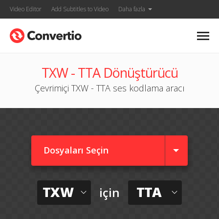
Video Editor
Add Subtitles to Video
Daha fazla
TXW - TTA Dönüştürücü
Çevrimiçi TXW - TTA ses kodlama aracı
Dosyaları Seçin
TXW
TTA
için