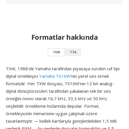
Formatlar hakkında
TXW
TTA
TXW, 1988'de Yamaha tarafından piyasaya sürülen raf tipi
dijital örnekleyici
Yamaha TX16W
'nın yerel ses örnek
formatıdır. Her TXW dosyası, TX16W'nın 12 bit analog-
dijital dönüştürücüleri tarafından yakalanan tek bir ses
örneğini mono olarak 16,7 kHz, 33,3 kHz ve 50 kHz
seçilebilir örnekleme hızlarında depolar. Format,
örnekleyicinin mimarisine uygun çalışmak üzere
tasarlanmıştır — bellek kartlarıyla genişletilebilen 1,5 MB
yerleşik RAM — bu nedenle dosyalar kompakttır ve 3,5