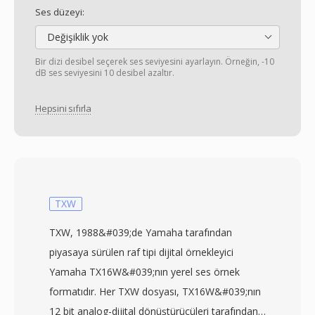
Ses düzeyi:
Değişiklik yok
Bir dizi desibel seçerek ses seviyesini ayarlayın. Örneğin, -10
dB ses seviyesini 10 desibel azaltır.
Hepsini sıfırla
TXW
TXW, 1988&#039;de Yamaha tarafından
piyasaya sürülen raf tipi dijital örnekleyici
Yamaha TX16W&#039;nın yerel ses örnek
formatıdır. Her TXW dosyası, TX16W&#039;nın
12 bit analog-dijital dönüştürücüleri tarafından