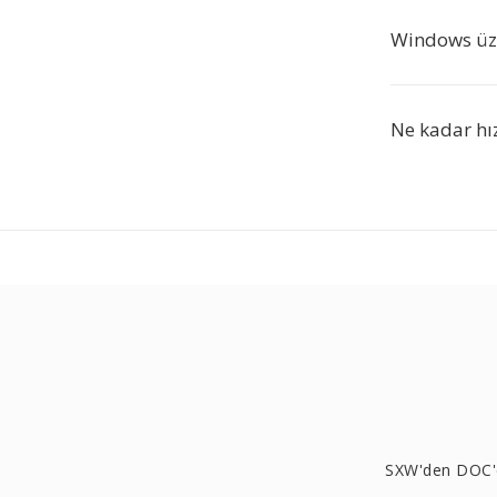
Windows üze
Ne kadar hız
SXW'den DOC'