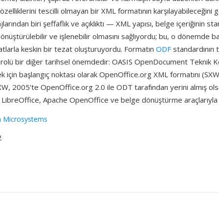
özelliklerini tescilli olmayan bir XML formatının karşılayabileceğini 
arından biri şeffaflık ve açıklıktı — XML yapısı, belge içeriğinin sta
 dönüştürülebilir ve işlenebilir olmasını sağlıyordu; bu, o dönemde b
rmatlarla keskin bir tezat oluşturuyordu. Formatın
ODF
standardının t
 rolü bir diğer tarihsel önemdedir: OASIS OpenDocument Teknik 
mek için başlangıç noktası olarak OpenOffice.org XML formatını (SXW
SXW, 2005'te OpenOffice.org 2.0 ile ODT tarafından yerini almış o
LibreOffice, Apache OpenOffice ve belge dönüştürme araçlarıyla aç
n Microsystems
2