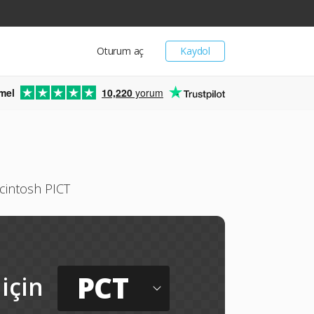
Oturum aç
Kaydol
mel
10,220
yorum
cintosh PICT
PCT
için