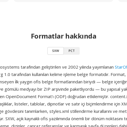
Formatlar hakkında
SXW
PCT
osystems tarafından geliştirilen ve 2002 yılında yayımlanan
StarOf
 1.0 tarafından kullanılan kelime işleme belge formatıdır. Format,
seyen i̇lk yaygın ofis belge formatlarından biriydi — belge içeriğini,
 ve gömülü medyayı bir ZIP arşivinde paketliyordu — bu yapısal ya
rilen OpenDocument Format'ı (ODF) doğrudan etkilemiştir. content.
şlıklar, listeler, tablolar, dipnotlar ve satır içi biçimlendirme için X
ge gövdesini tanımlarken, styles.xml stillendirme kurallarını ve me
aşır. SXW, açık kaynaklı ofis yazılımında önemli bir dönüm noktasını t
zleme, dizinler, çapraz referanslar ve karmaşık sayfa düzenleri dah