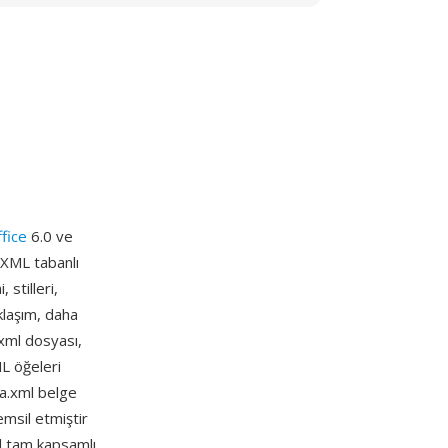
fice
6.0 ve
 XML tabanlı
 stilleri,
klaşım, daha
xml dosyası,
ML öğeleri
ta.xml belge
emsil etmiştir
il tam kapsamlı