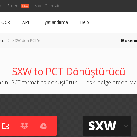
xt to Speech
Video Translator
OCR
API
Fiyatlandırma
Help
Mükem
ücü
SXW'den PCT'e
SXW to PCT Dönüştürücü
rını PCT formatına dönüştürün — eski belgelerden Ma
SXW