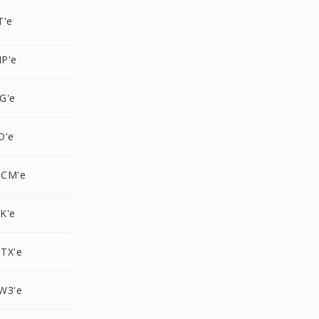
T'e
P'e
G'e
D'e
OCM'e
K'e
TX'e
W3'e