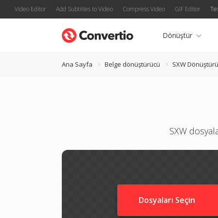
Video Editor
Add Subtitles to Video
Compress Video
GIF Editor
Te
Dönüştür
Ana Sayfa
Belge dönüştürücü
SXW Dönüştür
SXW dosyala
Dosyaları Seçin