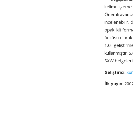
kelime işleme 
Önemli avantajl
incelenebilir,
opak i̇kili fo
öncüsü olarak
1.0'ı geliştir
kullanmıştır. 
SXW belgeleri 
Geliştirici
:
Su
İlk yayın
: 200