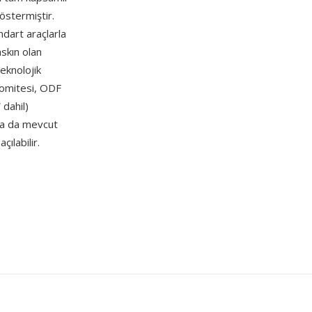
göstermiştir.
ndart araçlarla
askın olan
eknolojik
Komitesi, ODF
 dahil)
lsa da mevcut
ılabilir.