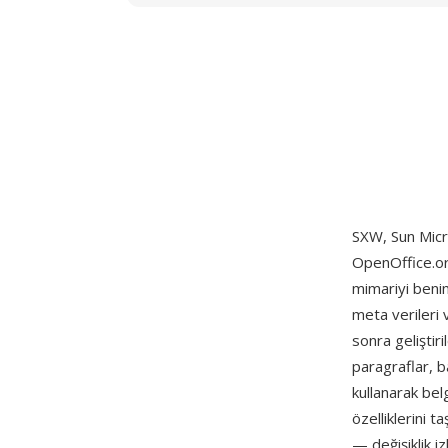
SXW, Sun Micr
OpenOffice.org
mimariyi benim
meta verileri
sonra gelişti
paragraflar, ba
kullanarak bel
özelliklerini t
— değişiklik i