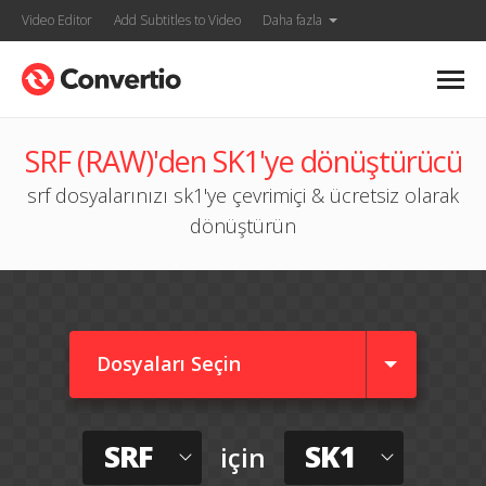
Video Editor
Add Subtitles to Video
Daha fazla
SRF (RAW)'den SK1'ye dönüştürücü
srf dosyalarınızı sk1'ye çevrimiçi & ücretsiz olarak
dönüştürün
Dosyaları Seçin
SRF
SK1
için