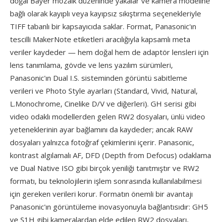
doğal Bayer mozaik düzeninde yakalar ve kamera modeline
bağlı olarak kayıplı veya kayıpsız sıkıştırma seçenekleriyle
TIFF tabanlı bir kapsayıcıda saklar. Format, Panasonic'ın
tescilli MakerNote etiketleri aracılığıyla kapsamlı meta
veriler kaydeder — hem doğal hem de adaptör lensleri için
lens tanımlama, gövde ve lens yazılım sürümleri,
Panasonic'ın Dual I.S. sisteminden görüntü sabitleme
verileri ve Photo Style ayarları (Standard, Vivid, Natural,
L.Monochrome, Cinelike D/V ve diğerleri). GH serisi gibi
video odaklı modellerden gelen RW2 dosyaları, ünlü video
yeteneklerinin ayar bağlamını da kaydeder; ancak RAW
dosyaları yalnızca fotoğraf çekimlerini içerir. Panasonic,
kontrast algılamalı AF, DFD (Depth from Defocus) odaklama
ve Dual Native ISO gibi birçok yeniliği tanıtmıştır ve RW2
formatı, bu teknolojilerin işlem sonrasında kullanılabilmesi
için gereken verileri korur. Formatın önemli bir avantajı
Panasonic'ın görüntüleme inovasyonuyla bağlantısıdır: GH5
ve S1H gibi kameralardan elde edilen RW2 dosyaları,