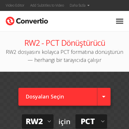
Video Editor
Add Subtitles to Video
Daha fazla
RW2 - PCT Dönüştürücü
RW2 dosyasını kolayca PCT formatına dönüştürün
— herhangi bir tarayıcıda çalışır
Dosyaları Seçin
RW2
PCT
için