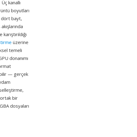
Üç kanallı
rüntü boyutları
a dört bayt,
 akışlarında
karıştırıldığı
eştirme
üzerine
ksel temeli
 GPU donanımı
format
bilir — gerçek
saydam
selleştirme,
ortak bir
RGBA dosyaları