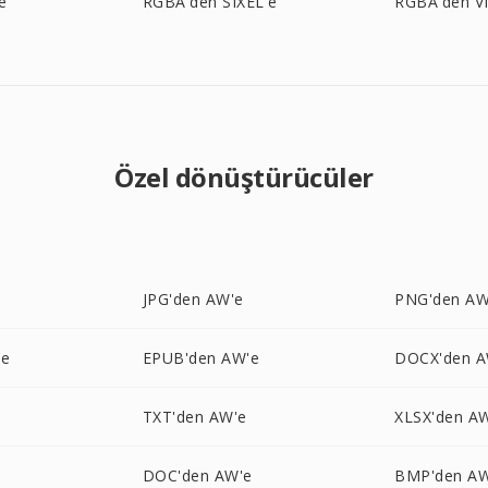
e
RGBA'den SIXEL'e
RGBA'den VI
Özel dönüştürücüler
JPG'den AW'e
PNG'den AW
'e
EPUB'den AW'e
DOCX'den A
e
TXT'den AW'e
XLSX'den A
DOC'den AW'e
BMP'den AW