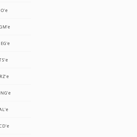
CO'e
GM'e
PEG'e
TS'e
RZ'e
MNG'e
AL'e
CD'e