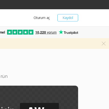
Oturum aç
Kaydol
mel
10,220
yorum
ürün