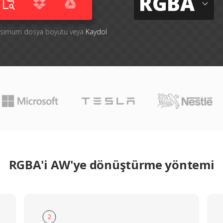
RGBA
aksimum dosya boyutu veya
Kaydol
RGBA'i AW'ye dönüştürme yöntemi
2