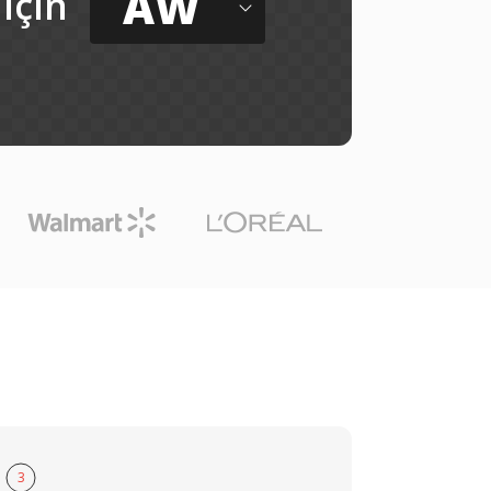
AW
için
3