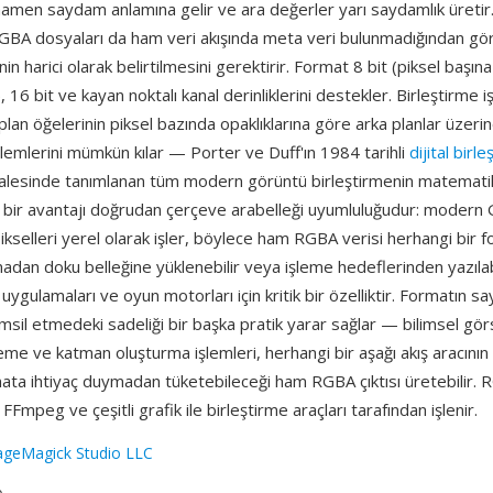
mamen saydam anlamına gelir ve ara değerler yarı saydamlık üretir. 
, RGBA dosyaları da ham veri akışında meta veri bulunmadığından gö
inin harici olarak belirtilmesini gerektirir. Format 8 bit (piksel başın
 16 bit ve kayan noktalı kanal derinliklerini destekler. Birleştirme iş
 plan öğelerinin piksel bazında opaklıklarına göre arka planlar üzerine 
lemlerini mümkün kılar — Porter ve Duff'ın 1984 tarihli
dijital birl
kalesinde tanımlanan tüm modern görüntü birleştirmenin matemati
 bir avantajı doğrudan çerçeve arabelleği uyumluluğudur: modern
kselleri yerel olarak işler, böylece ham RGBA verisi herhangi bir 
dan doku belleğine yüklenebilir veya işleme hedeflerinden yazıla
 uygulamaları ve oyun motorları için kritik bir özelliktir. Formatın 
msil etmedeki sadeliği bir başka pratik yarar sağlar — bilimsel gör
eme ve katman oluşturma işlemleri, herhangi bir aşağı akış aracının 
mata ihtiyaç duymadan tüketebileceği ham RGBA çıktısı üretebilir. 
Fmpeg ve çeşitli grafik ile birleştirme araçları tarafından işlenir.
geMagick Studio LLC