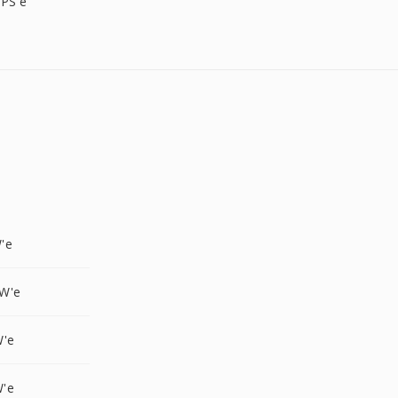
PS'e
'e
W'e
W'e
'e