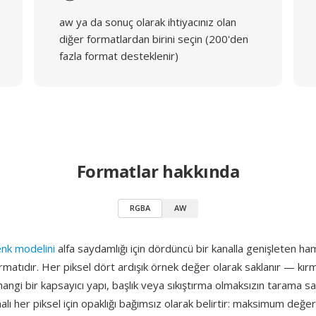
aw ya da sonuç olarak ihtiyacınız olan
diğer formatlardan birini seçin (200'den
fazla format desteklenir)
Formatlar hakkında
RGBA
AW
nk modelini
alfa saydamlığı için dördüncü bir kanalla genişleten ham
rmatıdır. Her piksel dört ardışık örnek değer olarak saklanır — kırmı
angi bir kapsayıcı yapı, başlık veya sıkıştırma olmaksızın tarama satı
kanalı her piksel için opaklığı bağımsız olarak belirtir: maksimum de