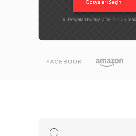
Dosyaları Seçin
Dosyaları buraya bırakın. 1 GB m
1