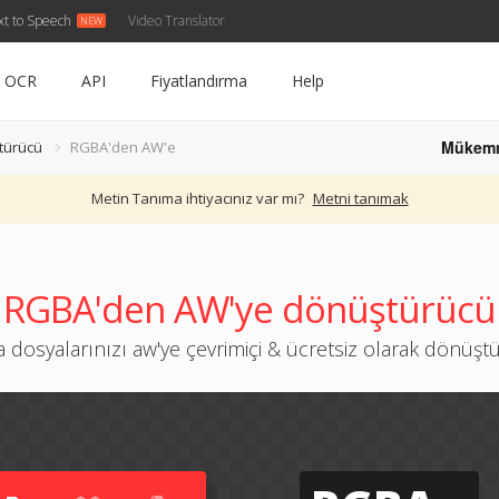
xt to Speech
Video Translator
OCR
API
Fiyatlandırma
Help
Mükem
türücü
RGBA'den AW'e
Metin Tanıma ihtiyacınız var mı?
Metni tanımak
RGBA'den AW'ye dönüştürücü
a dosyalarınızı aw'ye çevrimiçi & ücretsiz olarak dönüşt