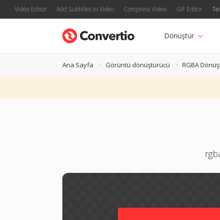
Video Editor
Add Subtitles to Video
Compress Video
GIF Editor
Te
Dönüştür
Ana Sayfa
Görüntü dönüştürücü
RGBA Dönüş
rgb