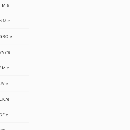
FM'e
PNM'e
GBO'e
YVY'e
PM'e
UV'e
EIC'e
GF'e