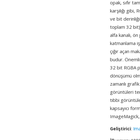
opak, sıfır ta
karşılığı gibi
ve bit derinliğ
toplam 32 bit),
alfa kanalı, ön
katmanlama iş
çığır açan ma
budur. Önemli
32 bit RGBA pi
dönüşümü olma
zamanlı grafik
görüntüleri te
tıbbi görüntül
kapsayıcı for
ImageMagick, F
Geliştirici
:
Ima