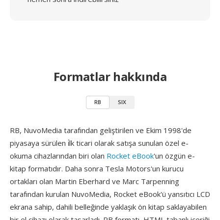
Formatlar hakkında
RB
SIX
RB, NuvoMedia tarafından geliştirilen ve Ekim 1998'de
piyasaya sürülen i̇lk ticari olarak satışa sunulan özel e-
okuma cihazlarından biri olan
Rocket eBook
'un özgün e-
kitap formatıdır. Daha sonra Tesla Motors'un kurucu
ortakları olan Martin Eberhard ve Marc Tarpenning
tarafından kurulan NuvoMedia, Rocket eBook'ü yansıtıcı LCD
ekrana sahip, dahili belleğinde yaklaşık ön kitap saklayabilen
bir el cihazı olarak tasarladı. RB formatı, HTML tabanlı içeriği