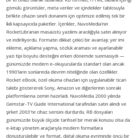
gömülü görüntüler, meta veriler ve içindekiler tablosuyla
birlikte cihazın sınırlı donanımı için optimize edilmiş tek bir
i̇kili kapsayıcıda paketler. İçerikler, NuvoMedia'nın
RocketLibrarian masaüstü yazılımı aracılığıyla satın alınıyor
ve indiriliyordu. Formatın dikkat çekici bir avantajı; yer imi
ekleme, açıklama yapma, sözlük araması ve ayarlanabilir
yazı tipi boyutu desteğini erken dönemde sunmasıydı —
günümüzde modern e-okuyucularda standart olan ancak
1990'ların sonlarında devrim niteliğinde olan özellikler.
Rocket eBook, özel okuma cihazları için uygulanabilir ticari
talebi göstererek Sony, Amazon ve diğerlerinin sonraki
platformlarına zemin hazırladı. NuvoMedia 2000 yılında
Gemstar-TV Guide International tarafından satın alındı ve
şirket 2003'te cihaz serisini durdurdu. RB dosyaları
günümüzde büyük ölçüde tarihsel bir merak konusu olsa da
e-kitap yönetim araçlarıyla modern formatlara
dönüştürülebilir ve format, dijital okuma evriminde öncü bir