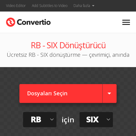
Video Editor
Add Subtitles to Video
Daha fazla
RB - SIX Dönüştürücü
Ücretsiz RB - SIX dönüştürme — çevrimiçi, anında
Dosyaları Seçin
RB
SIX
için