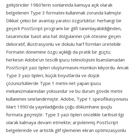
geliştiriciler 1980'lerin sonlarında kamuya açık olarak
belgelenen Type 3 formatını kullanmak zorunda kalmıştır.
Dikkat çekici bir avantajı yaratıcı özgürlüktür: herhangi bir
geçerli PostScript programı bir glifi tanımlayabildiğinden,
tasarımcılar basit ana hat dolgularının çok ötesine geçen
dekoratif, illüstrasyonlu ve dokulu harf formları üretebilir.
Formatın dönemine özgü açıklığı da pratik bir güçtü;
herkesin Adobe'un tescilli ipucu teknolojisini lisanslamadan
PostScript yazı tipleri oluşturmasını mümkün kılıyordu. Ancak
Type 3 yazı tipleri, küçük boyutlarda ve düşük
çözünürlüklerde Type 1 metni net yapan ipucu
mekanizmalarından yoksundur ve bu durum gövde metni
kullanımını sınırlandırmıştır. Adobe, Type 1 spesifikasyonunu
Mart 1990'da yayınladığında çoğu dökümhane ipuçlu
formata geçmiştir. Type 3 yazı tipleri öncelikle tarihsel ilgi
olarak kalmaya devam etmekte; arşivlenmiş PostScript
belgelerinde ve artistik glif işlemenin ekran optimizasyonlu