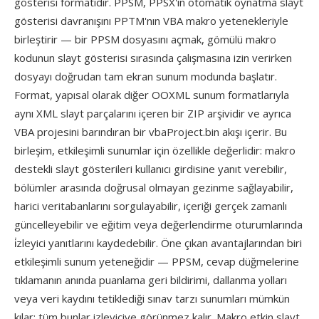
gösterisi formatıdır. PPSM, PPSX'ın otomatik oynatma slayt
gösterisi davranışını PPTM'nın VBA makro yetenekleriyle
birleştirir — bir PPSM dosyasını açmak, gömülü makro
kodunun slayt gösterisi sırasında çalışmasına izin verirken
dosyayı doğrudan tam ekran sunum modunda başlatır.
Format, yapısal olarak diğer OOXML sunum formatlarıyla
aynı XML slayt parçalarını içeren bir ZIP arşividir ve ayrıca
VBA projesini barındıran bir vbaProject.bin akışı içerir. Bu
birleşim, etkileşimli sunumlar için özellikle değerlidir: makro
destekli slayt gösterileri kullanıcı girdisine yanıt verebilir,
bölümler arasında doğrusal olmayan gezinme sağlayabilir,
harici veritabanlarını sorgulayabilir, içeriği gerçek zamanlı
güncelleyebilir ve eğitim veya değerlendirme oturumlarında
i̇zleyici yanıtlarını kaydedebilir. Öne çıkan avantajlarından biri
etkileşimli sunum yeteneğidir — PPSM, cevap düğmelerine
tıklamanın anında puanlama geri bildirimi, dallanma yolları
veya veri kaydını tetiklediği sınav tarzı sunumları mümkün
kılar; tüm bunlar izleyiciye görünmez kalır. Makro etkin slayt