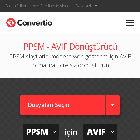
Video Editor
Add Subtitles to Video
Daha fazla
PPSM - AVIF Dönüştürücü
PPSM slaytlarini modern web gösterimi için AVIF
formatina ücretsiz dönüstürün
Dosyaları Seçin
PPSM
AVIF
için