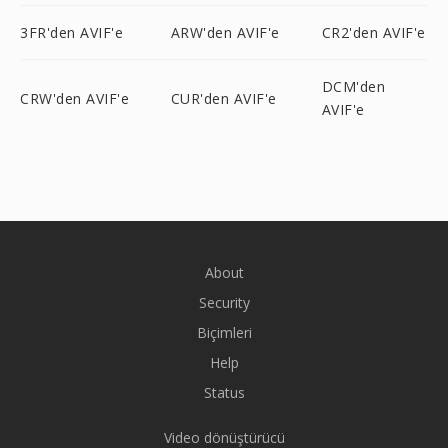
3FR'den AVIF'e
ARW'den AVIF'e
CR2'den AVIF'e
DCM'den
CRW'den AVIF'e
CUR'den AVIF'e
AVIF'e
About
Security
Biçimleri
Help
Status
Video dönüştürücü