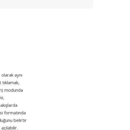
l olarak aynı
t tıklamak,
an) modunda
ni,
 akışlarda
si formatında
uğunu belirtir
ılabilir.