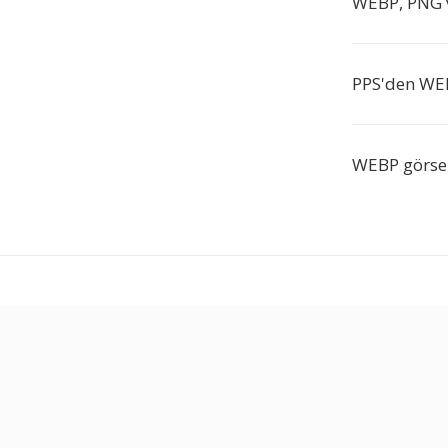
WEBP, PNG v
PPS'den WEB
WEBP görsel