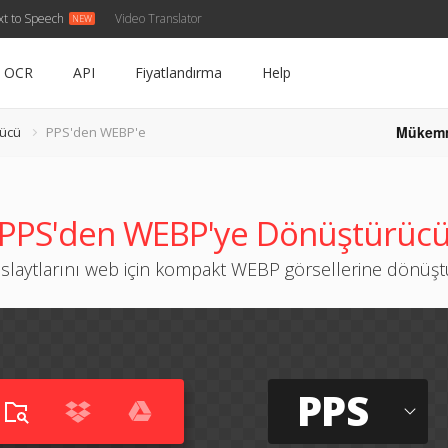
xt to Speech
Video Translator
OCR
API
Fiyatlandırma
Help
Mükem
ücü
PPS'den WEBP'e
PPS'den WEBP'ye Dönüştürüc
slaytlarını web için kompakt WEBP görsellerine dönüş
PPS