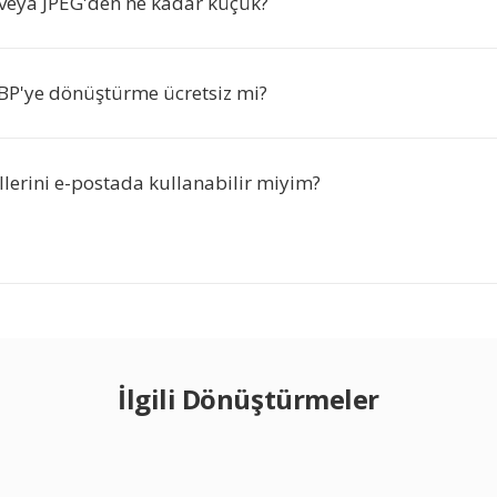
eya JPEG'den ne kadar küçük?
P'ye dönüştürme ücretsiz mi?
lerini e-postada kullanabilir miyim?
İlgili Dönüştürmeler