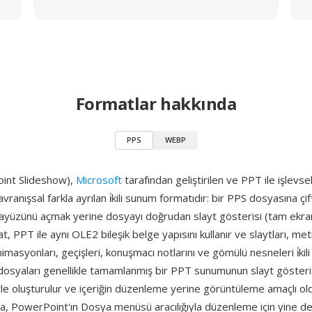
Formatlar hakkında
PPS
WEBP
int Slideshow),
Microsoft
tarafından geliştirilen ve PPT ile işlevse
avranışsal farkla ayrılan i̇kili sunum formatıdır: bir PPS dosyasına çif
yüzünü açmak yerine dosyayı doğrudan slayt gösterisi (tam ekr
t, PPT ile aynı OLE2 bileşik belge yapısını kullanır ve slaytları, met
imasyonları, geçişleri, konuşmacı notlarını ve gömülü nesneleri i̇kili
dosyaları genellikle tamamlanmış bir PPT sunumunun slayt gösteri
e oluşturulur ve içeriğin düzenleme yerine görüntüleme amaçlı old
 PowerPoint'ın Dosya menüsü aracılığıyla düzenleme için yine de aç