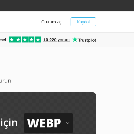
Oturum aç
Kaydol
mel
10,220
yorum
ü
türün
WEBP
için