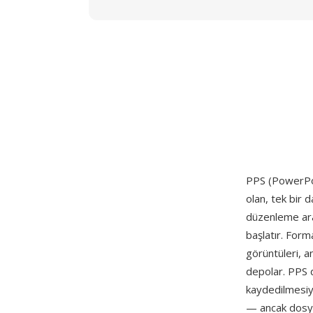
PPS (PowerPo
olan, tek bir d
düzenleme ara
başlatır. Forma
görüntüleri, an
depolar. PPS 
kaydedilmesiyl
— ancak dosya,