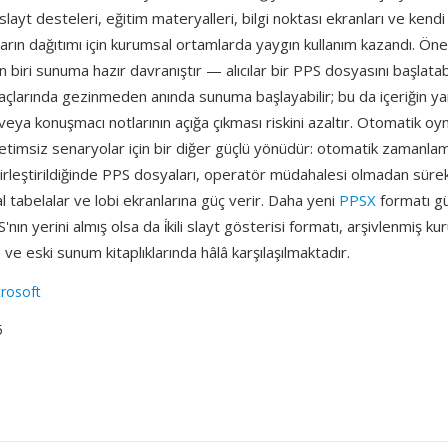
slayt desteleri, eğitim materyalleri, bilgi noktası ekranları ve kend
arın dağıtımı için kurumsal ortamlarda yaygın kullanım kazandı. Öne
n biri sunuma hazır davranıştır — alıcılar bir PPS dosyasını başlatab
larında gezinmeden anında sunuma başlayabilir; bu da içeriğin yanl
 veya konuşmacı notlarının açığa çıkması riskini azaltır. Otomatik o
etimsiz senaryolar için bir diğer güçlü yönüdür: otomatik zamanl
 birleştirildiğinde PPS dosyaları, operatör müdahalesi olmadan sürekli
tal tabelalar ve lobi ekranlarına güç verir. Daha yeni
PPSX
formatı gü
'nın yerini almış olsa da i̇kili slayt gösterisi formatı, arşivlenmiş k
ve eski sunum kitaplıklarında hâlâ karşılaşılmaktadır.
rosoft
5