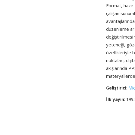
Format, hazır 
çalışan sunuml
avantajlarında
düzenleme araç
değiştirilmesi
yeteneği, göz
özellikleriyle
noktaları, diji
akışlarında PPS
materyallerde 
Geliştirici
:
Mic
İlk yayın
: 199