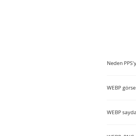
Neden PPS'
WEBP görsel
WEBP saydam