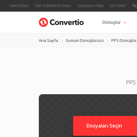
Video Editor
Add Subtitles to Video
Compress Video
GIF Editor
Te
Dönüştür
Ana Sayfa
Sunum Dönüştürücü
PPS Dönüştür
PPS 
Dosyaları Seçin