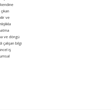
i kendine
 çıkan
ilir ve
ışlıkla
ynatma
ama ve döngü
 çalışan bilgi
ncel iş
urumsal