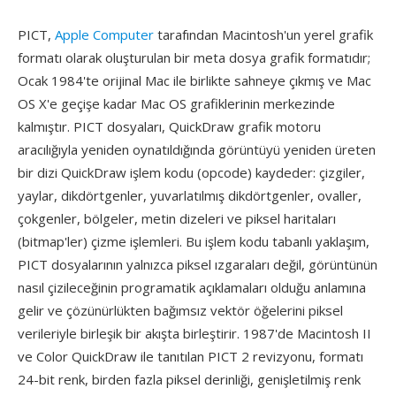
PICT,
Apple Computer
tarafından Macintosh'un yerel grafik
formatı olarak oluşturulan bir meta dosya grafik formatıdır;
Ocak 1984'te orijinal Mac ile birlikte sahneye çıkmış ve Mac
OS X'e geçişe kadar Mac OS grafiklerinin merkezinde
kalmıştır. PICT dosyaları, QuickDraw grafik motoru
aracılığıyla yeniden oynatıldığında görüntüyü yeniden üreten
bir dizi QuickDraw işlem kodu (opcode) kaydeder: çizgiler,
yaylar, dikdörtgenler, yuvarlatılmış dikdörtgenler, ovaller,
çokgenler, bölgeler, metin dizeleri ve piksel haritaları
(bitmap'ler) çizme işlemleri. Bu işlem kodu tabanlı yaklaşım,
PICT dosyalarının yalnızca piksel ızgaraları değil, görüntünün
nasıl çizileceğinin programatik açıklamaları olduğu anlamına
gelir ve çözünürlükten bağımsız vektör öğelerini piksel
verileriyle birleşik bir akışta birleştirir. 1987'de Macintosh II
ve Color QuickDraw ile tanıtılan PICT 2 revizyonu, formatı
24-bit renk, birden fazla piksel derinliği, genişletilmiş renk