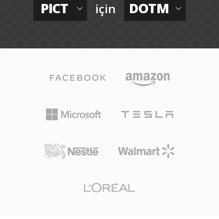
PICT
DOTM
için