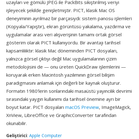
uzayları ve gömülü JPEG ile PackBits sıkıştırılmış veriyi
işleyecek şekilde genişletmiştir. PICT, klasik Mac OS
deneyiminin ayrılmaz bir parçasıydı: sistem panosu işlemleri
(Kopyala/Yapıştır), ekran görüntüsü yakalama, yazdırma ve
uygulamalar arası veri alışverişinin tamamı ortak görsel
gösterim olarak PICT kullanıyordu. Bir avantajı tarihsel
kapsamlılıktır: klasik Mac döneminden PICT dosyaları,
yalnızca görsel çıktıyı değil Mac uygulamalarının çizim
metodolojisini de — onu üreten QuickDraw işlemlerini —
koruyarak erken Macintosh yazılımının görsel bilişim
paradigmasını anlamak için değerli bir kaynak oluşturur.
Formatın 1980'lerin sonlarındaki masaüstü yayıncılık devrimi
sırasındaki yaygın kullanımı da tarihsel önemine ayrı bir
boyut katar. PICT dosyaları
macOS Preview
, ImageMagick,
XnView, LibreOffice ve GraphicConverter tarafından
okunabilir.
Geliştirici
:
Apple Computer