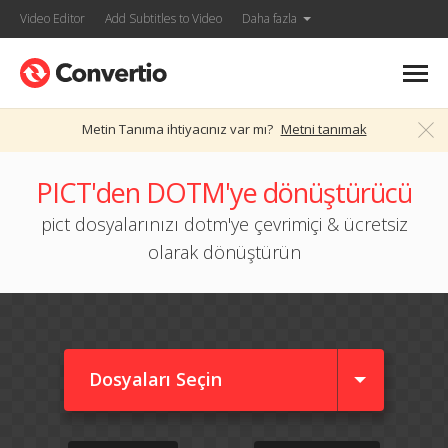
Video Editor
Add Subtitles to Video
Daha fazla
Metin Tanıma ihtiyacınız var mı?
Metni tanımak
PICT'den DOTM'ye dönüştürücü
pict dosyalarınızı dotm'ye çevrimiçi & ücretsiz
olarak dönüştürün
Dosyaları Seçin