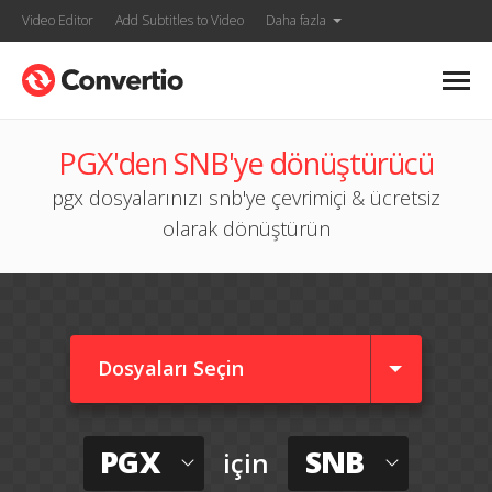
Video Editor
Add Subtitles to Video
Daha fazla
PGX'den SNB'ye dönüştürücü
pgx dosyalarınızı snb'ye çevrimiçi & ücretsiz
olarak dönüştürün
Dosyaları Seçin
PGX
SNB
için