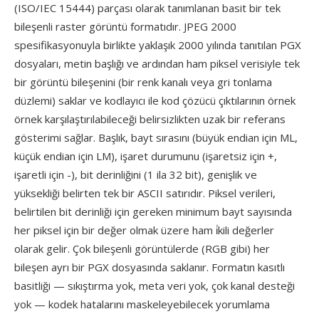
(ISO/IEC 15444) parçası olarak tanımlanan basit bir tek
bileşenli raster görüntü formatıdır. JPEG 2000
spesifikasyonuyla birlikte yaklaşık 2000 yılında tanıtılan PGX
dosyaları, metin başlığı ve ardından ham piksel verisiyle tek
bir görüntü bileşenini (bir renk kanalı veya gri tonlama
düzlemi) saklar ve kodlayıcı ile kod çözücü çıktılarının örnek
örnek karşılaştırılabileceği belirsizlikten uzak bir referans
gösterimi sağlar. Başlık, bayt sırasını (büyük endian için ML,
küçük endian için LM), işaret durumunu (işaretsiz için +,
işaretli için -), bit derinliğini (1 ila 32 bit), genişlik ve
yüksekliği belirten tek bir ASCII satırıdır. Piksel verileri,
belirtilen bit derinliği için gereken minimum bayt sayısında
her piksel için bir değer olmak üzere ham i̇kili değerler
olarak gelir. Çok bileşenli görüntülerde (RGB gibi) her
bileşen ayrı bir PGX dosyasında saklanır. Formatın kasıtlı
basitliği — sıkıştırma yok, meta veri yok, çok kanal desteği
yok — kodek hatalarını maskeleyebilecek yorumlama