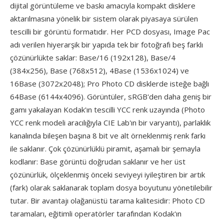
dijital görüntüleme ve baskı amacıyla kompakt disklere
aktarılmasına yönelik bir sistem olarak piyasaya sürülen
tescilli bir görüntü formatıdır. Her PCD dosyası, Image Pac
adı verilen hiyerarşik bir yapıda tek bir fotoğrafı beş farklı
çözünürlükte saklar: Base/16 (192x128), Base/4
(384x256), Base (768x512), 4Base (1536x1024) ve
16Base (3072x2048); Pro Photo CD disklerde isteğe bağlı
64Base (6144x4096). Görüntüler, sRGB'den daha geniş bir
gamı yakalayan Kodak'ın tescilli YCC renk uzayında (Photo
YCC renk modeli aracılığıyla CIE Lab'ın bir varyantı), parlaklık
kanalında bileşen başına 8 bit ve alt örneklenmiş renk farkı
ile saklanır. Çok çözünürlüklü piramit, aşamalı bir şemayla
kodlanır: Base görüntü doğrudan saklanır ve her üst
çözünürlük, ölçeklenmiş önceki seviyeyi iyileştiren bir artık
(fark) olarak saklanarak toplam dosya boyutunu yönetilebilir
tutar. Bir avantajı olağanüstü tarama kalitesidir: Photo CD
taramaları, eğitimli operatörler tarafından Kodak'ın