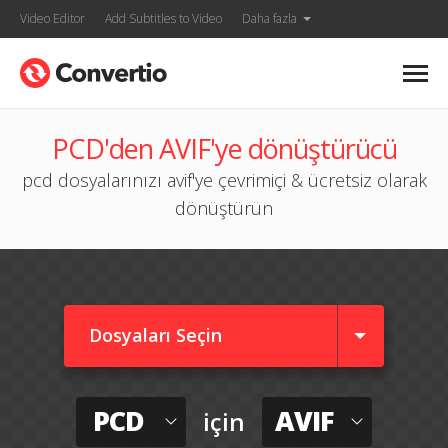
Video Editor
Add Subtitles to Video
Daha fazla
PCD'den AVIF'ye dönüştürücü
pcd dosyalarınızı avif'ye çevrimiçi & ücretsiz olarak
dönüştürün
Dosyaları Seçin
PCD
AVIF
için