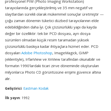
profesyonel PIW (Photo Imaging Workstation)
tarayıcılarında gerçekleştirilmiş ve 35 mm negatif ve
slaytlardan sürekli olarak mükemmel sonuçlar üretmiştir —
çoğu zaman dönemin tüketici düzbed tarayıcılarının elde
edebildiğinden daha i̇yi. Çok çözünürlüklü yapı da kayda
değer bir özelliktir: tek bir PCD dosyası, ayrı dosya
sürümleri olmadan küçük resim taramadan yüksek
çözünürlüklü baskıya kadar ihtiyaçlara hizmet eder. PCD
dosyaları
Adobe Photoshop
, ImageMagick, GIMP
(eklentiyle), IrfanView ve XnView tarafından okunabilir ve
formatın 1990'lardaki ticari zirve döneminde oluşturulan
milyonlarca Photo CD görüntüsüne erişimi güvence altına
alır.
Geliştirici
:
Eastman Kodak
İlk yayın
: 1992