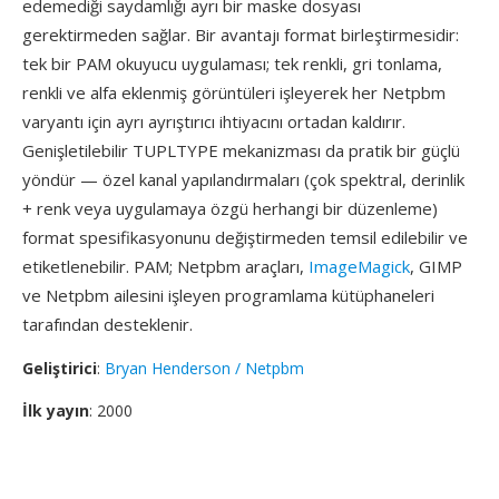
edemediği saydamlığı ayrı bir maske dosyası
gerektirmeden sağlar. Bir avantajı format birleştirmesidir:
tek bir PAM okuyucu uygulaması; tek renkli, gri tonlama,
renkli ve alfa eklenmiş görüntüleri işleyerek her Netpbm
varyantı için ayrı ayrıştırıcı ihtiyacını ortadan kaldırır.
Genişletilebilir TUPLTYPE mekanizması da pratik bir güçlü
yöndür — özel kanal yapılandırmaları (çok spektral, derinlik
+ renk veya uygulamaya özgü herhangi bir düzenleme)
format spesifikasyonunu değiştirmeden temsil edilebilir ve
etiketlenebilir. PAM; Netpbm araçları,
ImageMagick
, GIMP
ve Netpbm ailesini işleyen programlama kütüphaneleri
tarafından desteklenir.
Geliştirici
:
Bryan Henderson / Netpbm
İlk yayın
: 2000