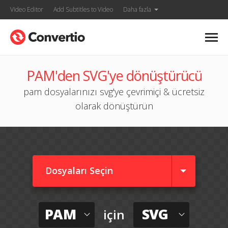
Video Editor
Add Subtitles to Video
Daha fazla
PAM'den SVG'ye dönüştürücü
pam dosyalarınızı svg'ye çevrimiçi & ücretsiz
olarak dönüştürün
Dosyaları Seçin
PAM
SVG
için