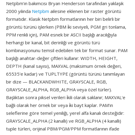
Netpbm'ın bakımcısı Bryan Henderson tarafından yaklaşık
2000 yılında
Netpbm
ailesine eklenen bir raster görüntü
formatıdır. Klasik Netpbm formatlarının her biri belirli bir
görüntü türünü işlerken (PBM i̇ki seviyeli, PGM gri tonlama,
PPM renkli için), PAM esnek bir ASCII başlığı aracılığıyla
herhangi bir kanal, bit derinliği ve görüntü türü
kombinasyonunu temsil edebilen tek bir format sunar. PAM
başlığı anahtar-değer çiftleri kullanır: WIDTH, HEIGHT,
DEPTH (kanal sayısı), MAXVAL (maksimum örnek değeri,
65535'e kadar) ve TUPLTYPE (görüntü türünü tanımlayan
bir dize — BLACKANDWHITE, GRAYSCALE, RGB,
GRAYSCALE_ALPHA, RGB_ALPHA veya özel türler).
Başlıktan sonra piksel verileri i̇kili olarak saklanır; MAXVAL'e
bağlı olarak her örnek bir veya i̇ki bayt kaplar. PAM'ın
seleflerine göre temel yeniliği, yerel alfa kanalı desteğidir:
GRAYSCALE_ALPHA (2 kanallı) ve RGB_ALPHA (4 kanallı)
tuple türleri, orijinal PBM/PGM/PPM formatlarının ifade