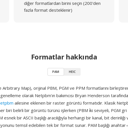
diğer formatlardan birini seçin (200'den
fazla format desteklenir)
Formatlar hakkında
PAM
HEIC
 Arbitrary Map), orijinal PBM, PGM ve PPM formatlarını birleştire
r genelleme olarak Netpbm'ın bakımcısı Bryan Henderson tarafında
etpbm
ailesine eklenen bir raster görüntü formatıdır. Klasik Net
her biri belirli bir görüntü türünü işlerken (PBM i̇ki seviyeli, PGM g
AM esnek bir ASCII başlığı aracılığıyla herhangi bir kanal, bit derinliğ
onunu temsil edebilen tek bir format sunar. PAM başlığı anahtar-d