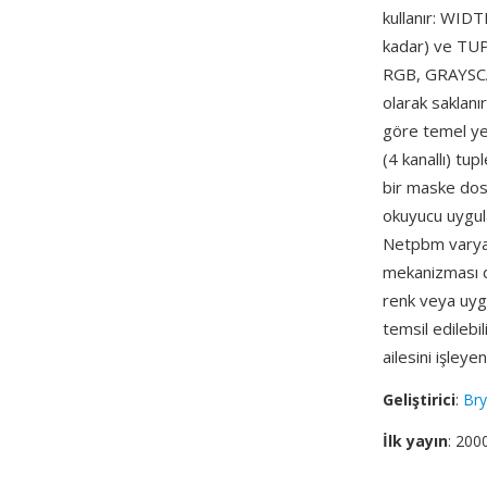
kullanır: WID
kadar) ve TU
RGB, GRAYSCAL
olarak saklanı
göre temel ye
(4 kanallı) tu
bir maske dosy
okuyucu uygula
Netpbm varyantı
mekanizması da
renk veya uyg
temsil edilebi
ailesini işley
Geliştirici
:
Br
İlk yayın
: 200