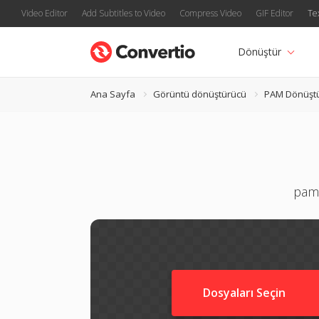
Video Editor
Add Subtitles to Video
Compress Video
GIF Editor
Te
Dönüştür
Ana Sayfa
Görüntü dönüştürücü
PAM Dönüşt
pam 
Dosyaları Seçin