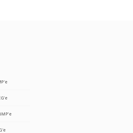
MP'e
EG'e
BMP'e
G'e