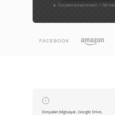
Dosyaları buraya bırakın. 1 GB m
1
Dosyaları bilgisayar, Google Drive,