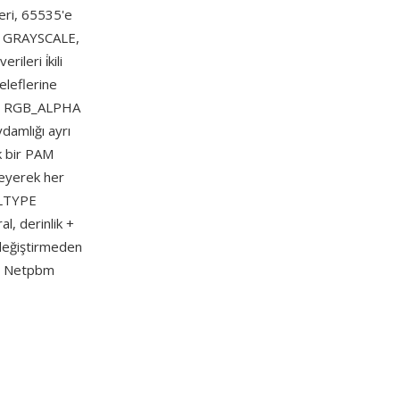
eri, 65535'e
, GRAYSCALE,
leri i̇kili
eleflerine
 ve RGB_ALPHA
damlığı ayrı
k bir PAM
leyerek her
UPLTYPE
l, derinlik +
değiştirmeden
e Netpbm