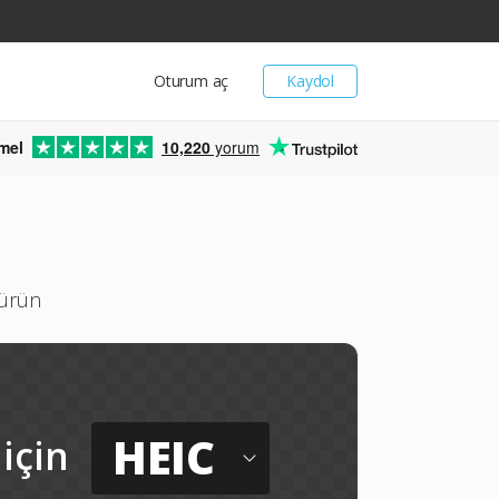
Oturum aç
Kaydol
mel
10,220
yorum
türün
HEIC
için