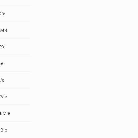
O'e
GM'e
R'e
'e
'e
V'e
LM'e
B'e