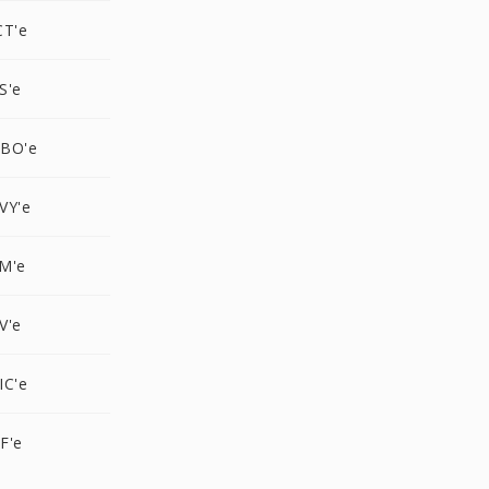
CT'e
S'e
GBO'e
VY'e
M'e
V'e
IC'e
F'e