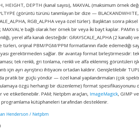
TH, HEIGHT, DEPTH (kanal sayısı), MAXVAL (maksimum örnek değ
PLTYPE (görüntü türünü tanımlayan bir dize — BLACKANDWHITE
E_ALPHA, RGB_ALPHA veya özel türler). Başlıktan sonra piksel veri
r; MAXVAL'e bağlı olarak her örnek bir veya i̇ki bayt kaplar. PAM'ın s
niliği, yerel alfa kanalı desteğidir: GRAYSCALE_ALPHA (2 kanallı)
ple türleri, orijinal PBM/PGM/PPM formatlarının ifade edemediği say
ası gerektirmeden sağlar. Bir avantajı format birleştirmesidir: te
ması; tek renkli, gri tonlama, renkli ve alfa eklenmiş görüntüleri iş
 için ayrı ayrıştırıcı ihtiyacını ortadan kaldırır. Genişletilebilir T
 pratik bir güçlü yöndür — özel kanal yapılandırmaları (çok spektra
ulamaya özgü herhangi bir düzenleme) format spesifikasyonunu 
lir ve etiketlenebilir. PAM; Netpbm araçları,
ImageMagick
, GIMP v
en programlama kütüphaneleri tarafından desteklenir.
yan Henderson / Netpbm
0