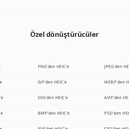
Özel dönüştürücüler
e
PNG'den HEIC'e
JPEG'den HE
e
GIF'den HEIC'e
WEBP'den H
'e
SVG'den HEIC'e
AVIF'den HE
'e
BMP'den HEIC'e
PSD'den HEI
e
JFIF'den HEIC'e
CR2'den HEI