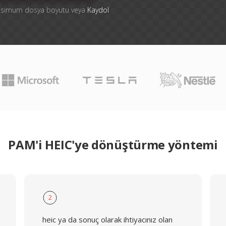
aksimum dosya boyutu veya
Kaydol
PAM'i HEIC'ye dönüştürme yöntemi
2
heic ya da sonuç olarak ihtiyacınız olan