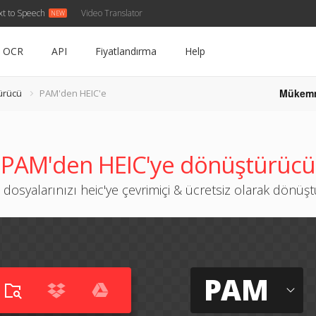
xt to Speech
Video Translator
OCR
API
Fiyatlandırma
Help
Mükem
ürücü
PAM'den HEIC'e
PAM'den HEIC'ye dönüştürücü
dosyalarınızı heic'ye çevrimiçi & ücretsiz olarak dönüş
PAM