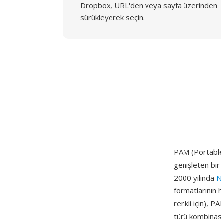
Dropbox, URL'den veya sayfa üzerinden
sürükleyerek seçin.
PAM (Portable
genişleten bi
2000 yılında
N
formatlarının 
renkli için), P
türü kombinasy