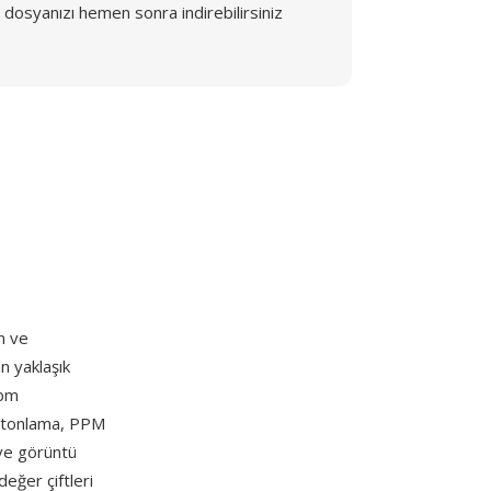
dosyanızı hemen sonra indirebilirsiniz
n ve
n yaklaşık
pbm
ri tonlama, PPM
i ve görüntü
eğer çiftleri